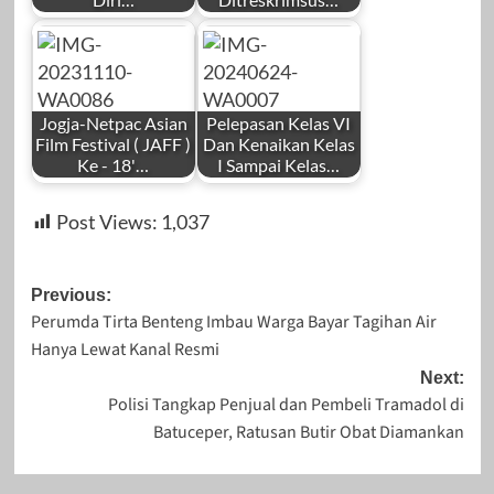
by
by
November 6, 2023
Desember 24,
Redaksi
Redaksi
2025
Jogja-Netpac Asian
Pelepasan Kelas VI
Film Festival ( JAFF )
Dan Kenaikan Kelas
Ke - 18'…
I Sampai Kelas…
by
by
Januari 22, 2025
Februari 7, 2024
Post Views:
1,037
Redaksi
Redaksi
Post
Previous:
Perumda Tirta Benteng Imbau Warga Bayar Tagihan Air
navigation
Hanya Lewat Kanal Resmi
November 10,
Juni 23, 2024
Next:
Polisi Tangkap Penjual dan Pembeli Tramadol di
2023
Batuceper, Ratusan Butir Obat Diamankan