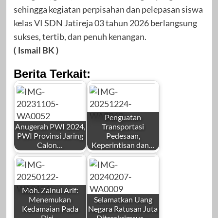
sehingga kegiatan perpisahan dan pelepasan siswa
kelas VI SDN Jatireja 03 tahun 2026 berlangsung
sukses, tertib, dan penuh kenangan.
( Ismail BK )
Berita Terkait:
Penguatan
Anugerah PWI 2024,
Transportasi
PWI Provinsi Jaring
Pedesaan,
Calon…
Keperintisan dan…
by
by
Redaksi
Redaksi
Moh. Zainul Arif:
Menemukan
Selamatkan Uang
Kedamaian Pada
Negara Ratusan Juta
Diri…
Ditreskrimsus…