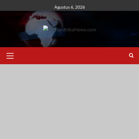
Skip
Agustus 6, 2026
to
content
Primary
Menu