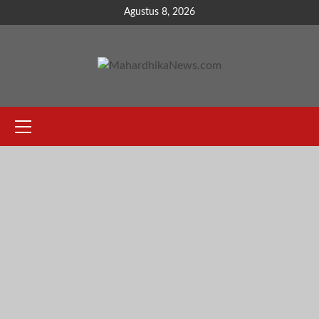
Skip
Agustus 8, 2026
to
content
Primary
Menu