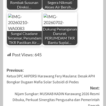
Rombak Susunan
Segera Nikmati
Direksi…
Akses Air Bersih,…
by
by
November 30,
Januari 2, 2024
Redaksi
Redaksi
2025
Dukung Penanganan
Sungai Cisadane
Darurat,
Tercemar, Perumdam
PERUMDAM TKR
TKR Pastikan Air…
Bantu Suplai…
by
by
September 12,
Mei 23, 2026
Post Views:
645
Redaksi
Redaksi
2023
Post
Previous:
Ketua DPC AKPERSI Karawang Fery Maulana: Desak APH
navigation
Bongkar Dugaan Mafia Solar Subsidi di Pedes
Februari 10, 2026
Juli 2, 2026
Next:
Nijam Sungkar: MUSKAB KADIN Karawang 2026 Resmi
Dibuka, Perkuat Sinergitas Pengusaha dan Pemerintah
Daerah