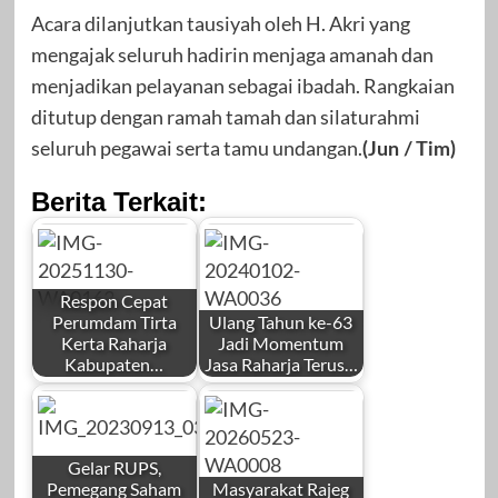
Acara dilanjutkan tausiyah oleh H. Akri yang
mengajak seluruh hadirin menjaga amanah dan
menjadikan pelayanan sebagai ibadah. Rangkaian
ditutup dengan ramah tamah dan silaturahmi
seluruh pegawai serta tamu undangan.
(Jun / Tim)
Berita Terkait:
Respon Cepat
Perumdam Tirta
Ulang Tahun ke-63
Kerta Raharja
Jadi Momentum
Kabupaten…
Jasa Raharja Terus…
by
by
Mahardhika News
Redaksi
Gelar RUPS,
Pemegang Saham
Masyarakat Rajeg