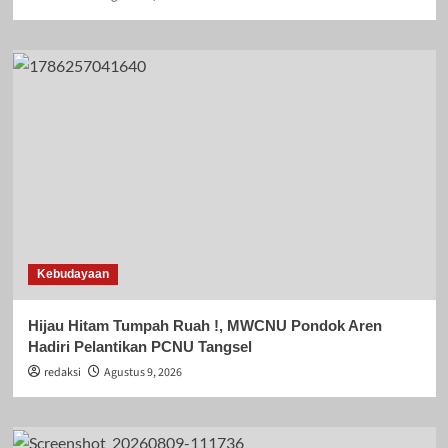
Kebudayaan
Hijau Hitam Tumpah Ruah !, MWCNU Pondok Aren
Hadiri Pelantikan PCNU Tangsel
redaksi
Agustus 9, 2026