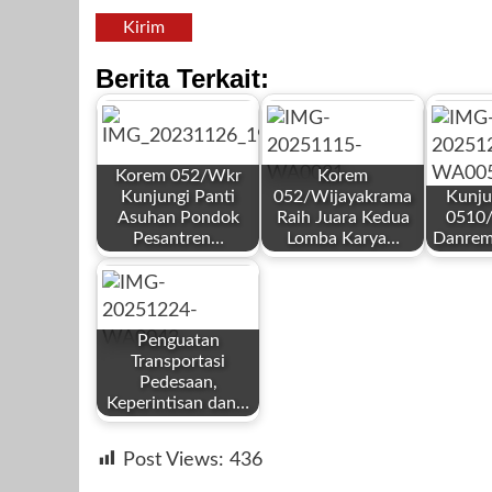
Kirim
Berita Terkait:
Korem 052/Wkr
Korem
Kunjungi Panti
052/Wijayakrama
Kunju
Asuhan Pondok
Raih Juara Kedua
0510/
Pesantren…
Lomba Karya…
Danre
by
by
by
Redaksi
Mahardhika News
Mahard
Penguatan
Transportasi
Pedesaan,
Keperintisan dan…
by
November 26,
November 15,
Desemb
Post Views:
436
Redaksi
2023
2025