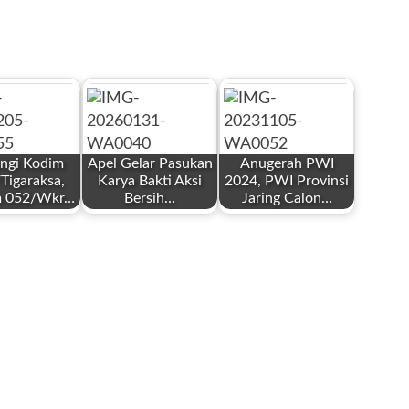
ngi Kodim
Apel Gelar Pasukan
Anugerah PWI
Tigaraksa,
Karya Bakti Aksi
2024, PWI Provinsi
m 052/Wkr…
Bersih…
Jaring Calon…
by
by
hika News
Redaksi
Redaksi
er 5, 2025
Januari 31, 2026
November 6,
2023