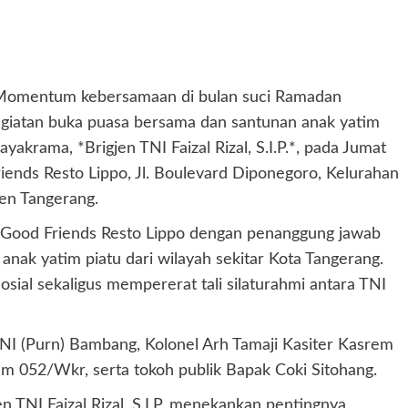
omentum kebersamaan di bulan suci Ramadan
egiatan buka puasa bersama dan santunan anak yatim
krama, *Brigjen TNI Faizal Rizal, S.I.P.*, pada Jumat
iends Resto Lippo, Jl. Boulevard Diponegoro, Kelurahan
en Tangerang.
 Good Friends Resto Lippo dengan penanggung jawab
anak yatim piatu dari wilayah sekitar Kota Tangerang.
osial sekaligus mempererat tali silaturahmi antara TNI
TNI (Purn) Bambang, Kolonel Arh Tamaji Kasiter Kasrem
rem 052/Wkr, serta tokoh publik Bapak Coki Sitohang.
TNI Faizal Rizal, S.I.P. menekankan pentingnya