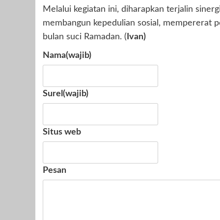
Melalui kegiatan ini, diharapkan terjalin sin
membangun kepedulian sosial, mempererat p
bulan suci Ramadan. (
Ivan)
Nama
(wajib)
Surel
(wajib)
Situs web
Pesan