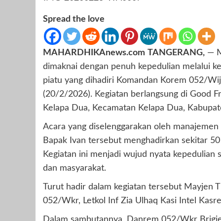
Spread the love
MAHARDHIKAnews.com
TANGERANG,
— M
dimaknai dengan penuh kepedulian melalui k
piatu yang dihadiri Komandan Korem 052/Wijaya
(20/2/2026). Kegiatan berlangsung di Good Fr
Kelapa Dua, Kecamatan Kelapa Dua, Kabupat
Acara yang diselenggarakan oleh manajemen
Bapak Ivan tersebut menghadirkan sekitar 50 
Kegiatan ini menjadi wujud nyata kepedulian s
dan masyarakat.
Turut hadir dalam kegiatan tersebut Mayjen 
052/Wkr, Letkol Inf Zia Ulhaq Kasi Intel Kas
Dalam sambutannya, Danrem 052/Wkr Brigjen 