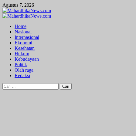
Skip
Agustus 7, 2026
to
content
Primary
Menu
Home
Nasional
Internasional
Ekonomi
Kesehatan
Hukum
Kebudayaan
Politik
Olah raga
Redaksi
Cari
untuk: