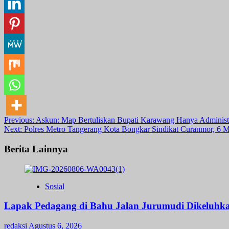
Post
Previous:
Askun: Map Bertuliskan Bupati Karawang Hanya Administra
Next:
Polres Metro Tangerang Kota Bongkar Sindikat Curanmor, 6 
navigation
Berita Lainnya
Sosial
Lapak Pedagang di Bahu Jalan Jurumudi Dikeluhk
redaksi
Agustus 6, 2026