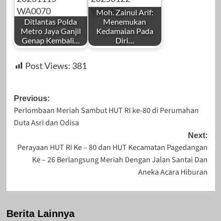
2025
Moh. Zainul Arif:
Ditlantas Polda
Menemukan
Metro Jaya Ganjil
Kedamaian Pada
Genap Kembali…
Diri…
by
by
Juli 10, 2025
November 9, 2023
Post Views:
381
Redaksi
Redaksi
Post
Previous:
Perlombaan Meriah Sambut HUT RI ke-80 di Perumahan
navigation
Duta Asri dan Odisa
November 15,
Januari 22, 2025
Next:
Perayaan HUT RI Ke – 80 dan HUT Kecamatan Pagedangan
2023
Ke – 26 Berlangsung Meriah Dengan Jalan Santai Dan
Aneka Acara Hiburan
Berita Lainnya