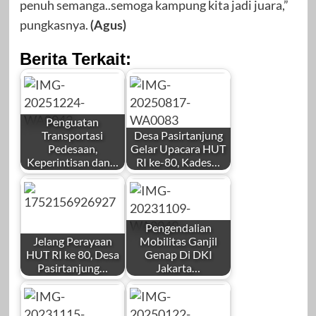
penuh semanga..semoga kampung kita jadi juara,”
pungkasnya.
(Agus)
Berita Terkait:
Penguatan
Transportasi
Desa Pasirtanjung
Pedesaan,
Gelar Upacara HUT
Keperintisan dan…
RI ke-80, Kades…
by
by
Redaksi
Redaksi
Pengendalian
Jelang Perayaan
Mobilitas Ganjil
HUT RI ke 80, Desa
Genap Di DKI
Pasirtanjung…
Jakarta…
by
by
Desember 24,
Agustus 17, 2025
Redaksi
Redaksi