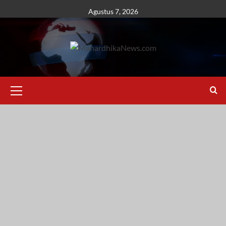
Skip
Agustus 7, 2026
to
content
Primary
Menu