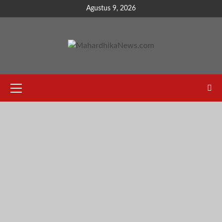
Skip
Agustus 9, 2026
to
content
Primary
Menu