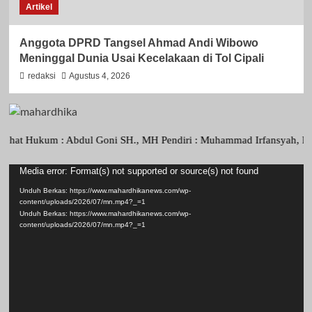
Artikel
Anggota DPRD Tangsel Ahmad Andi Wibowo
Meninggal Dunia Usai Kecelakaan di Tol Cipali
redaksi
Agustus 4, 2026
ukum : Abdul Goni SH., MH Pendiri : Muhammad Irfansyah, Pimpinan Pe
Media error: Format(s) not supported or source(s) not found
Pemutar
Video
Unduh Berkas: https://www.mahardhikanews.com/wp-
content/uploads/2026/07/mn.mp4?_=1
Unduh Berkas: https://www.mahardhikanews.com/wp-
content/uploads/2026/07/mn.mp4?_=1