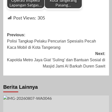
Operasi Inspeksi
Kota Tangerang
Lapangan Satgas…
Pasang…
by
by
Oktober 18, 2023
Februari 7, 2024
Post Views:
305
Redaksi
Redaksi
Post
Previous:
Polisi Tangkap Pelaku Pencurian Spesialis Pecah
navigation
Kaca Mobil di Kota Tangerang
Agustus 19, 2023
Maret 21, 2025
Next:
Kapolda Metro Jaya Giat ‘Suling’ dan Bantuan Sosial di
Masjid Jami Al Barkah Duren Sawit
Berita Lainnya