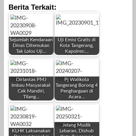
Berita Terkait:
Sejumlah Kendaraan
Uji Emisi Gratis di
Dinas Ditemukan
Kota Tangerang,
Tak Lolos Uji…
Kapolres:…
by
by
Redaksi
Redaksi
Dirlantas PMJ
Pj Walikota
Imbau Masyarakat
Tangerang Borong 4
Cek Mandiri,
Penghargaan di
Tilang…
Acara…
by
by
September 8,
September 1,
Redaksi
Redaksi
2023
2023
Jelang Mudik
KLHK Laksanakan
Lebaran, Dishub