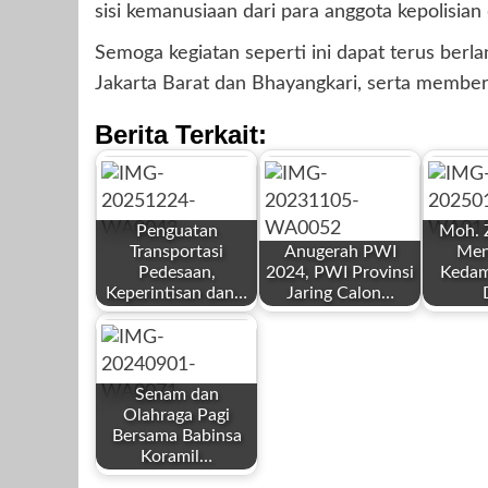
sisi kemanusiaan dari para anggota kepolisian
Semoga kegiatan seperti ini dapat terus ber
Jakarta Barat dan Bhayangkari, serta member
Berita Terkait:
Penguatan
Moh. Z
Transportasi
Anugerah PWI
Men
Pedesaan,
2024, PWI Provinsi
Kedam
Keperintisan dan…
Jaring Calon…
by
by
by
Redaksi
Redaksi
Redaksi
Senam dan
Olahraga Pagi
Bersama Babinsa
Koramil…
by