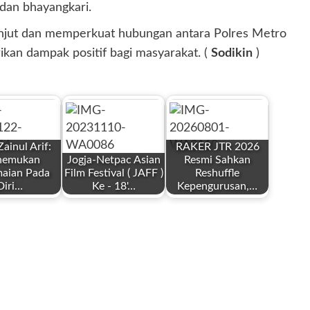
 dan bhayangkari.
lanjut dan memperkuat hubungan antara Polres Metro
ikan dampak positif bagi masyarakat. (
Sodikin
)
ainul Arif:
RAKER JTR 2026
emukan
Jogja-Netpac Asian
Resmi Sahkan
aian Pada
Film Festival ( JAFF )
Reshuffle
Diri…
Ke - 18'…
Kepengurusan,…
by
by
Redaksi
Redaksi