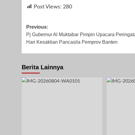
Desember 24,
November 6,
Januari
Post Views:
280
Redaksi
2025
2023
Post
Previous:
Pj Gubernur Al Muktabar Pimpin Upacara Peringat
navigation
Hari Kesaktian Pancasila Pemprov Banten
September 1,
2024
Berita Lainnya