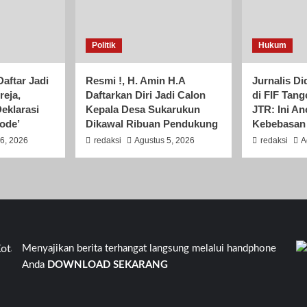
Politik
Hukum
aftar Jadi
Resmi !, H. Amin H.A
Jurnalis Di
reja,
Daftarkan Diri Jadi Calon
di FIF Tang
eklarasi
Kepala Desa Sukarukun
JTR: Ini A
iode’
Dikawal Ribuan Pendukung
Kebebasan
6, 2026
redaksi
Agustus 5, 2026
redaksi
A
Tangerang Banten Kavling Kinayungan 105. Jalan Kinayungan V
Menyajikan berita terhangat langsung melalui handphone
Anda
DOWNLOAD SEKARANG