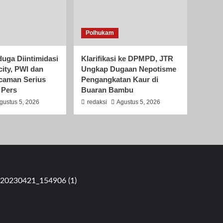
Polhukam
duga Diintimidasi
Klarifikasi ke DPMPD, JTR
city, PWI dan
Ungkap Dugaan Nepotisme
ncaman Serius
Pengangkatan Kaur di
 Pers
Buaran Bambu
gustus 5, 2026
redaksi
Agustus 5, 2026
 RT 05 RW 09 Pondok Kacang Barat, Pondok Aren, Tangerang Se