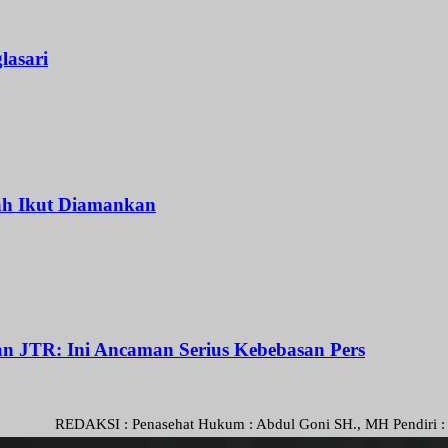
lasari
ah Ikut Diamankan
dan JTR: Ini Ancaman Serius Kebebasan Pers
EDAKSI : Penasehat Hukum : Abdul Goni SH., MH Pendiri : Muhammad Ir