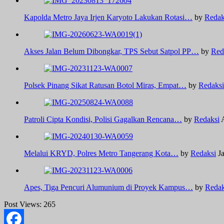
Kapolda Metro Jaya Irjen Karyoto Lakukan Rotasi…
by
Redak
Akses Jalan Belum Dibongkar, TPS Sebut Satpol PP…
by
Red
Polsek Pinang Sikat Ratusan Botol Miras, Empat…
by
Redaksi
Patroli Cipta Kondisi, Polisi Gagalkan Rencana…
by
Redaksi
Melalui KRYD, Polres Metro Tangerang Kota…
by
Redaksi
J
Apes, Tiga Pencuri Alumunium di Proyek Kampus…
by
Redak
Post Views:
265