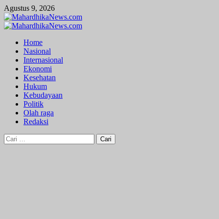
Skip
Agustus 9, 2026
to
content
Primary
Menu
Home
Nasional
Internasional
Ekonomi
Kesehatan
Hukum
Kebudayaan
Politik
Olah raga
Redaksi
Cari
untuk: