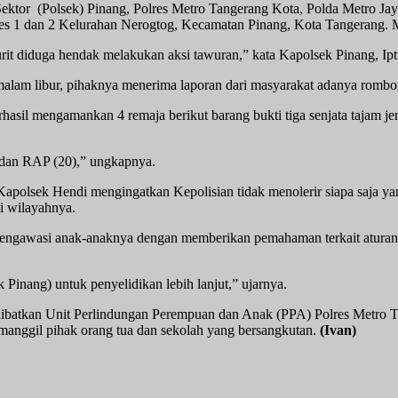
ektor (Polsek) Pinang, Polres Metro Tangerang Kota, Polda Metro Ja
es 1 dan 2 Kelurahan Nerogtog, Kecamatan Pinang, Kota Tangerang.
urit diduga hendak melakukan aksi tawuran,” kata Kapolsek Pinang, Ip
 malam libur, pihaknya menerima laporan dari masyarakat adanya rom
rhasil mengamankan 4 remaja berikut barang bukti tiga senjata tajam je
) dan RAP (20),” ungkapnya.
polsek Hendi mengingatkan Kepolisian tidak menolerir siapa saja ya
i wilayahnya.
us mengawasi anak-anaknya dengan memberikan pemahaman terkait atu
 Pinang) untuk penyelidikan lebih lanjut,” ujarnya.
elibatkan Unit Perlindungan Perempuan dan Anak (PPA) Polres Metro
nggil pihak orang tua dan sekolah yang bersangkutan.
(Ivan)