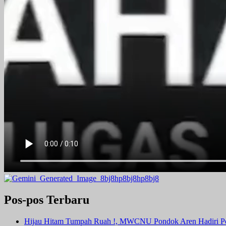
Pos-pos Terbaru
Hijau Hitam Tumpah Ruah !, MWCNU Pondok Aren Hadiri P