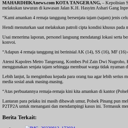
MAHARDHIKAnews.com KOTA TANGERANG,
– Kepolisian S
melakukan tawuran di kawasan Jalan K.H. Hasyim Ashari Gang Inpr
“Kami amankan 4 remaja tanggung bersenjata tajam (sajam) jenis cel
Hendi menuturkan saat melakukan patroli cipta kondisi khusus pada
Usai menerima laporan, personel langsung mendatangi lokasi serta be
konvoi.
“Adapun 4 remaja tanggung ini berinisial AK (14), SS (16), MF (16
Atensi Kapolres Metro Tangerang, Kombes Pol Zain Dwi Nugroho, Ka
menggunakan senjata tajam sehingga membuat warga tidak nyaman d
Lebih lanjut, Ia mengimbau kepada para orang tua agar lebih seri
media sosial anak masing-masing.
“Atas perbuatannya remaja-remaja kini kita amankan di kantor (Polsek
Lantaran para pelaku ini masih dibawah umur, Polsek Pinang pun m
P2TP2A untuk menangani dan mendampingi kasus ini. Termasuk mema
Berita Terkait: