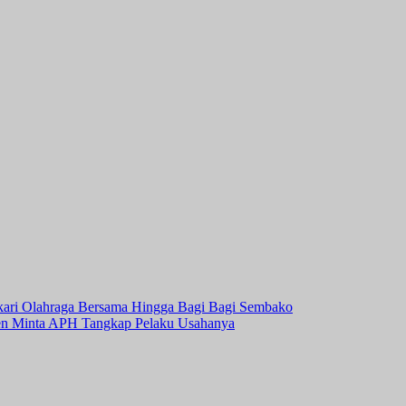
kari Olahraga Bersama Hingga Bagi Bagi Sembako
en Minta APH Tangkap Pelaku Usahanya