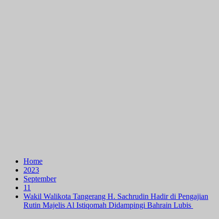
Home
2023
September
11
Wakil Walikota Tangerang H. Sachrudin Hadir di Pengajian
Rutin Majelis Al Istiqomah Didampingi Bahrain Lubis