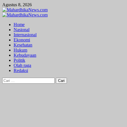
Skip
Agustus 8, 2026
to
content
Primary
Menu
Home
Nasional
Internasional
Ekonomi
Kesehatan
Hukum
Kebudayaan
Politik
Olah raga
Redaksi
Cari
untuk: