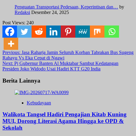
Penguatan Transportasi Pedesaan, Keperintisan dan…
by
Redaksi
Desember 24, 2025
Post Views:
240
Post
Previous:
Jasa Raharja Jamin Seluruh Korban Tabrakan Bus Sugeng
Rahayu Vs Eka Cepat di Ngawi
navigation
Next:
Pj Gubernur Banten Al Muktabar Sambut Kedatangan
Presiden Joko Widodo Usai Hadiri KTT G20 India
Berita Lainnya
Kebudayaan
Walikota Tangsel Hadiri Pengajian Kitab Kuning
MUI, Dorong Literasi Agama Hingga ke OPD &
Sekolah