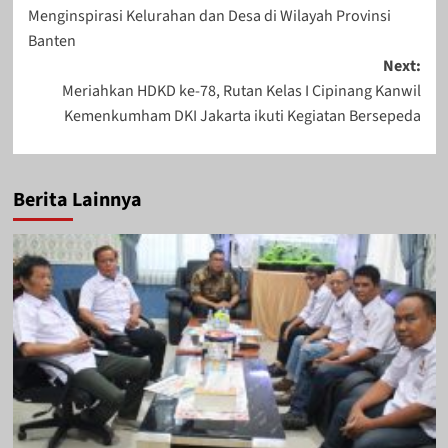
navigation
Menginspirasi Kelurahan dan Desa di Wilayah Provinsi
Maret 19, 2025
September 9, 2023
Banten
Next:
Meriahkan HDKD ke-78, Rutan Kelas I Cipinang Kanwil
Kemenkumham DKI Jakarta ikuti Kegiatan Bersepeda
Berita Lainnya