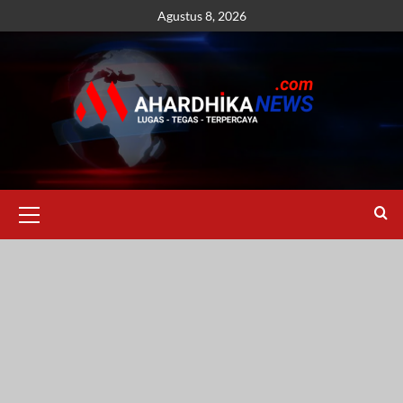
Skip
Agustus 8, 2026
to
content
Primary
Menu