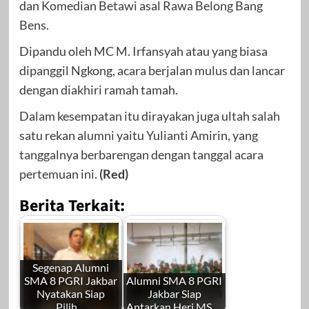
dan Komedian Betawi asal Rawa Belong Bang
Bens.
Dipandu oleh MC M. Irfansyah atau yang biasa
dipanggil Ngkong, acara berjalan mulus dan lancar
dengan diakhiri ramah tamah.
Dalam kesempatan itu dirayakan juga ultah salah
satu rekan alumni yaitu Yulianti Amirin, yang
tanggalnya berbarengan dengan tanggal acara
pertemuan ini.
(Red)
Berita Terkait:
Segenap Alumni
SMA 8 PGRI Jakbar
Alumni SMA 8 PGRI
Nyatakan Siap
Jakbar Siap
Pilih…
Antarkan Heri MS,…