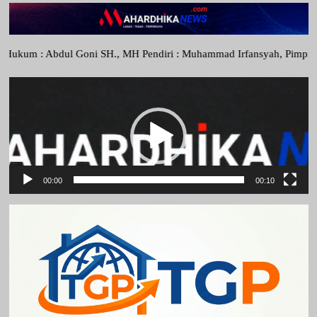
ni SH., MH Pendiri : Muhammad Irfansyah, Pimpinan Perusahaan : Deni
Pemutar
Video
00:00
00:10