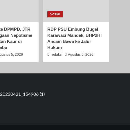
Sosial
i ke DPMPD, JTR
RDP PSU Embung Bugel
gaan Nepotisme
Karawaci Mandek, BHP2HI
an Kaur di
Ancam Bawa ke Jalur
mbu
Hukum
gustus 5, 2026
redaksi
Agustus 5, 2026
T 05 RW 09 Pondok Kacang Barat, Pondok Aren, Tangerang Sela