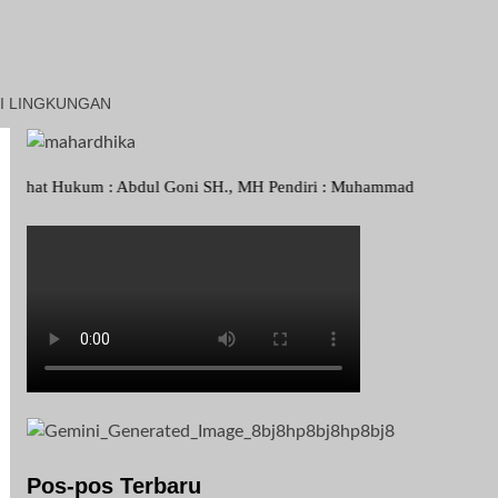
I LINGKUNGAN
um : Abdul Goni SH., MH Pendiri : Muhammad Irfansyah, Pimpinan Peru
Pos-pos Terbaru