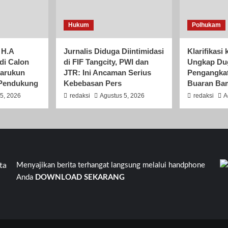
Hukum
Polhukam
 H.A
Jurnalis Diduga Diintimidasi
Klarifikas
adi Calon
di FIF Tangcity, PWI dan
Ungkap Du
karukun
JTR: Ini Ancaman Serius
Pengangkat
 Pendukung
Kebebasan Pers
Buaran Ba
5, 2026
redaksi
Agustus 5, 2026
redaksi
A
angerang Banten Kavling Kinayungan 105. Jalan Kinayungan V R
Menyajikan berita terhangat langsung melalui handphone
Anda
DOWNLOAD SEKARANG