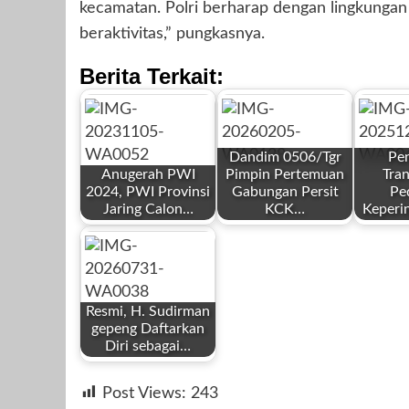
kecamatan. Polri berharap dengan lingkunga
beraktivitas,” pungkasnya.
Berita Terkait:
Dandim 0506/Tgr
Pe
Anugerah PWI
Pimpin Pertemuan
Tran
2024, PWI Provinsi
Gabungan Persit
Pe
Jaring Calon…
KCK…
Keperi
by
by
by
Redaksi
Redaksi
Redaksi
Resmi, H. Sudirman
gepeng Daftarkan
Diri sebagai…
by
November 6,
Februari 5, 2026
Desemb
Post Views:
243
Redaksi