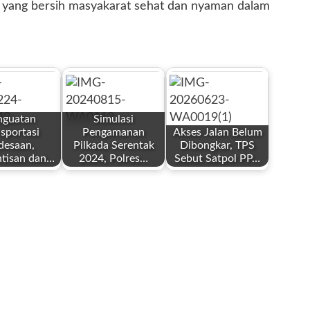
n yang bersih masyakarat sehat dan nyaman dalam
nguatan
Simulasi
sportasi
Pengamanan
Akses Jalan Belum
desaan,
Pilkada Serentak
Dibongkar, TPS
ntisan dan…
2024, Polres…
Sebut Satpol PP…
by
by
Redaksi
Redaksi
er 24,
Agustus 15, 2024
Juni 23, 2026