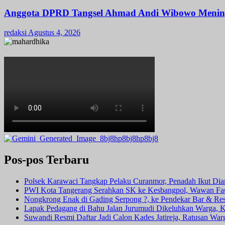
Anggota DPRD Tangsel Ahmad Andi Wibowo Meningga
redaksi
Agustus 4, 2026
Pos-pos Terbaru
Polsek Karawaci Tangkap Pelaku Curanmor, Penadah Ikut Di
PWI Kota Tangerang Serahkan SK ke Kesbangpol, Wawan Fauz
Nongkrong Enak di Gading Serpong ?, ke Pendekar Bar & Rest
Lapak Pedagang di Bahu Jalan Jurumudi Dikeluhkan Warga, 
Suwandi Resmi Daftar Jadi Calon Kades Jatireja, Ratusan War