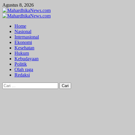
Skip
Agustus 8, 2026
to
content
Primary
Menu
Home
Nasional
Internasional
Ekonomi
Kesehatan
Hukum
Kebudayaan
Politik
Olah raga
Redaksi
Cari
untuk: