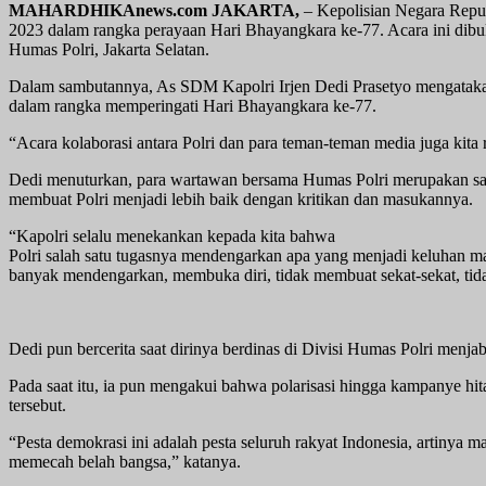
MAHARDHIKAnews.com JAKARTA,
– Kepolisian Negara Repub
2023 dalam rangka perayaan Hari Bhayangkara ke-77. Acara ini dibuk
Humas Polri, Jakarta Selatan.
Dalam sambutannya, As SDM Kapolri Irjen Dedi Prasetyo mengatakan
dalam rangka memperingati Hari Bhayangkara ke-77.
“Acara kolaborasi antara Polri dan para teman-teman media juga kita 
Dedi menuturkan, para wartawan bersama Humas Polri merupakan sah
membuat Polri menjadi lebih baik dengan kritikan dan masukannya.
“Kapolri selalu menekankan kepada kita bahwa
Polri salah satu tugasnya mendengarkan apa yang menjadi keluhan ma
banyak mendengarkan, membuka diri, tidak membuat sekat-sekat, tid
Dedi pun bercerita saat dirinya berdinas di Divisi Humas Polri menj
Pada saat itu, ia pun mengakui bahwa polarisasi hingga kampanye hit
tersebut.
“Pesta demokrasi ini adalah pesta seluruh rakyat Indonesia, artinya 
memecah belah bangsa,” katanya.