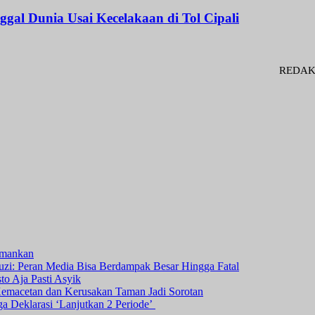
l Dunia Usai Kecelakaan di Tol Cipali
REDAKSI : Penase
amankan
i: Peran Media Bisa Berdampak Besar Hingga Fatal
o Aja Pasti Asyik
Kemacetan dan Kerusakan Taman Jadi Sorotan
ga Deklarasi ‘Lanjutkan 2 Periode’