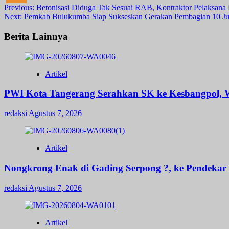
Post
Previous:
Betonisasi Diduga Tak Sesuai RAB, Kontraktor Pelaksan
Next:
Pemkab Bulukumba Siap Sukseskan Gerakan Pembagian 10 Ju
navigation
Berita Lainnya
Artikel
PWI Kota Tangerang Serahkan SK ke Kesbangpol, W
redaksi
Agustus 7, 2026
Artikel
Nongkrong Enak di Gading Serpong ?, ke Pendekar B
redaksi
Agustus 7, 2026
Artikel