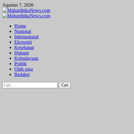
Skip
Agustus 7, 2026
to
content
Primary
Menu
Home
Nasional
Internasional
Ekonomi
Kesehatan
Hukum
Kebudayaan
Politik
Olah raga
Redaksi
Cari
untuk: