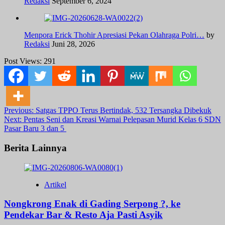
Redaksi
September 6, 2024
Menpora Erick Thohir Apresiasi Pekan Olahraga Polri…
by
Redaksi
Juni 28, 2026
Post Views:
291
Post
Previous:
Satgas TPPO Terus Bertindak, 532 Tersangka Dibekuk
Next:
Pentas Seni dan Kreasi Warnai Pelepasan Murid Kelas 6 SDN
navigation
Pasar Baru 3 dan 5
Berita Lainnya
Artikel
Nongkrong Enak di Gading Serpong ?, ke
Pendekar Bar & Resto Aja Pasti Asyik