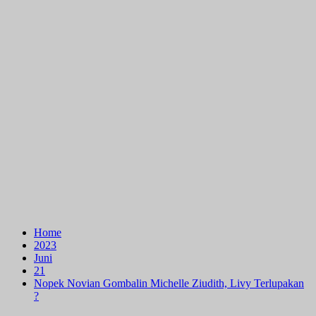
Home
2023
Juni
21
Nopek Novian Gombalin Michelle Ziudith, Livy Terlupakan
?