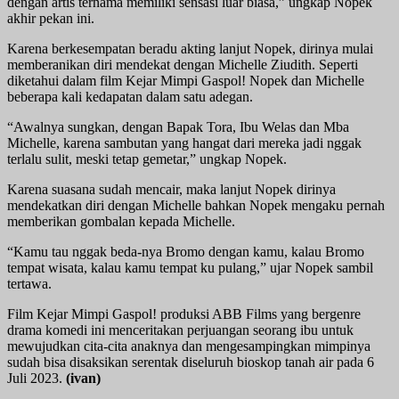
dengan artis ternama memiliki sensasi luar biasa,” ungkap Nopek
akhir pekan ini.
Karena berkesempatan beradu akting lanjut Nopek, dirinya mulai
memberanikan diri mendekat dengan Michelle Ziudith. Seperti
diketahui dalam film Kejar Mimpi Gaspol! Nopek dan Michelle
beberapa kali kedapatan dalam satu adegan.
“Awalnya sungkan, dengan Bapak Tora, Ibu Welas dan Mba
Michelle, karena sambutan yang hangat dari mereka jadi nggak
terlalu sulit, meski tetap gemetar,” ungkap Nopek.
Karena suasana sudah mencair, maka lanjut Nopek dirinya
mendekatkan diri dengan Michelle bahkan Nopek mengaku pernah
memberikan gombalan kepada Michelle.
“Kamu tau nggak beda-nya Bromo dengan kamu, kalau Bromo
tempat wisata, kalau kamu tempat ku pulang,” ujar Nopek sambil
tertawa.
Film Kejar Mimpi Gaspol! produksi ABB Films yang bergenre
drama komedi ini menceritakan perjuangan seorang ibu untuk
mewujudkan cita-cita anaknya dan mengesampingkan mimpinya
sudah bisa disaksikan serentak diseluruh bioskop tanah air pada 6
Juli 2023.
(ivan)