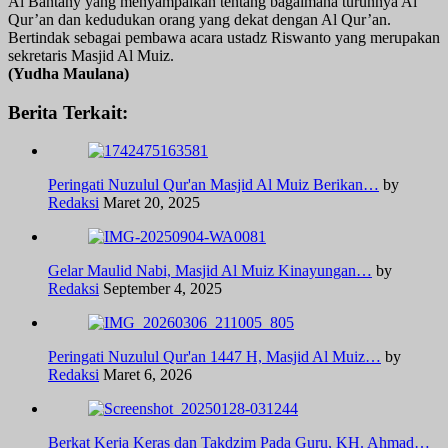
Al Bantany yang menyampaikan tentang bagaimana turunnya Al
Qur’an dan kedudukan orang yang dekat dengan Al Qur’an.
Bertindak sebagai pembawa acara ustadz Riswanto yang merupakan
sekretaris Masjid Al Muiz.
(Yudha Maulana)
Berita Terkait:
Peringati Nuzulul Qur'an Masjid Al Muiz Berikan…
by
Redaksi
Maret 20, 2025
Gelar Maulid Nabi, Masjid Al Muiz Kinayungan…
by
Redaksi
September 4, 2025
Peringati Nuzulul Qur'an 1447 H, Masjid Al Muiz…
by
Redaksi
Maret 6, 2026
Berkat Kerja Keras dan Takdzim Pada Guru, KH. Ahmad…