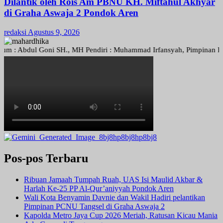
Dilantik oleh Rois Am PBNU KH. Miftahul Akhyar
di Graha Aswaja 2 Pondok Aren
redaksi
Agustus 9, 2026
Abdul Goni SH., MH Pendiri : Muhammad Irfansyah, Pimpinan Perusahaa
Pos-pos Terbaru
Ribuan Jamaah Tumpah Ruah, UAS Isi Maulid Akbar &
Harlah Ke-25 PP Al-Qur’aniyyah Pondok Aren
Wali Kota Benyamin Davnie dan Wakil Hadiri pelantikan
Pimpinan PCNU Tangsel di Graha Aswaja 2
Kapolda Metro Jaya Cup 2026 Meriah, Ratusan Kicau Mania