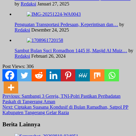
by
Redaksi
Januari 27, 2025
Penguatan Transportasi Pedesaan, Keperintisan dan…
by
Redaksi
Desember 24, 2025
Sambut Bulan Suci Romadhon 1445 H, Masjid Al Muiz…
by
Redaksi
Februari 26, 2024
Post Views:
306
Post
Previous:
Sambangi 3 Gereja, TNI-Polri Pastikan Peribadatan
Paskah di Tangerang Aman
navigation
Next:
Ciptakan Suasana Kondusif di Bulan Ramadhan, Satpol PP
Kabupaten Tangerang Gelar Razia
Berita Lainnya