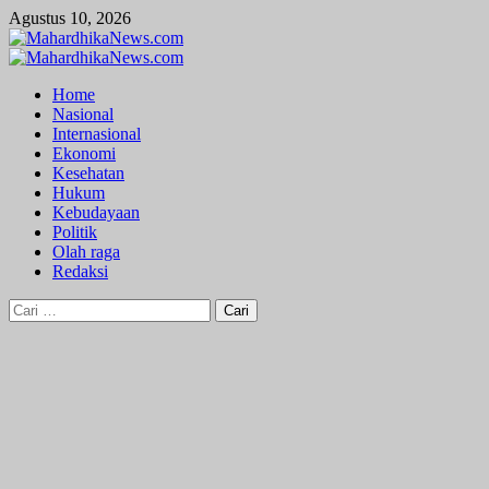
Skip
Agustus 10, 2026
to
content
Primary
Menu
Home
Nasional
Internasional
Ekonomi
Kesehatan
Hukum
Kebudayaan
Politik
Olah raga
Redaksi
Cari
untuk: