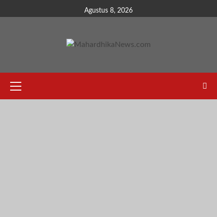
Skip
Agustus 8, 2026
to
content
Primary
Menu