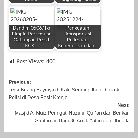
by
by
April 20, 2025
Desember 25,
Redaksi
Redaksi
2024
Dandim 0506/Tgr
Penguatan
Pimpin Pertemuan
Transportasi
Gabungan Persit
Pedesaan,
KCK…
Keperintisan dan…
by
by
Desember 24,
Desember 24,
Post Views:
400
Redaksi
Redaksi
2023
2024
Post
Previous:
Tega Buang Bayinya di Kali, Seorang Ibu di Cokok
navigation
Polisi di Desa Pasir Kronjo
Februari 5, 2026
Desember 24,
Next:
Masjid Al Muiz Peringati Nuzulul Qur’an dan Berikan
2025
Santunan, Bagi 86 Anak Yatim dan Dhua’fa