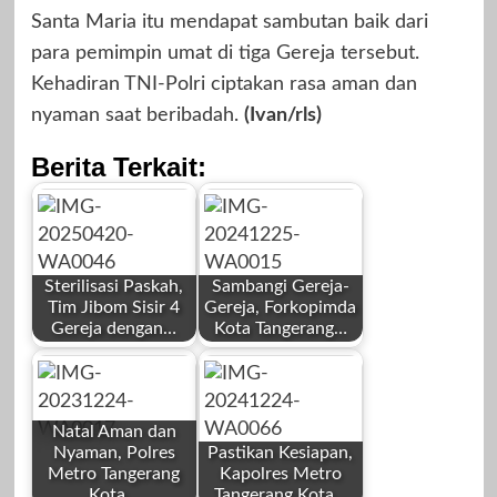
Santa Maria itu mendapat sambutan baik dari
para pemimpin umat di tiga Gereja tersebut.
Kehadiran TNI-Polri ciptakan rasa aman dan
nyaman saat beribadah.
(Ivan/rls)
Berita Terkait:
Sterilisasi Paskah,
Sambangi Gereja-
Tim Jibom Sisir 4
Gereja, Forkopimda
Gereja dengan…
Kota Tangerang…
by
by
Redaksi
Redaksi
Natal Aman dan
Nyaman, Polres
Pastikan Kesiapan,
Metro Tangerang
Kapolres Metro
Kota…
Tangerang Kota…