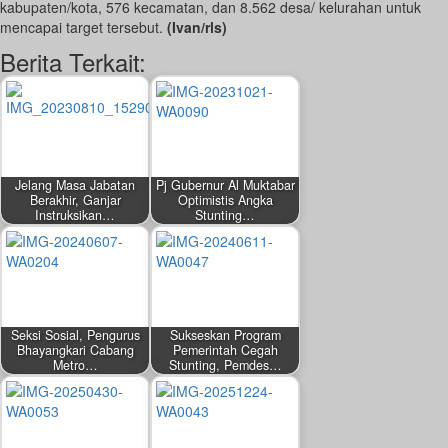
kabupaten/kota, 576 kecamatan, dan 8.562 desa/ kelurahan untuk
mencapai target tersebut.
(Ivan/rls)
Berita Terkait:
Jelang Masa Jabatan
Pj Gubernur Al Muktabar
Berakhir, Ganjar
Optimistis Angka
Instruksikan…
Stunting…
by
by
Redaksi
Redaksi
Seksi Sosial, Pengurus
Sukseskan Program
Bhayangkari Cabang
Pemerintah Cegah
Metro…
Stunting, Pemdes…
by
by
Agustus 10, 2023
Oktober 21, 2023
Redaksi
Redaksi