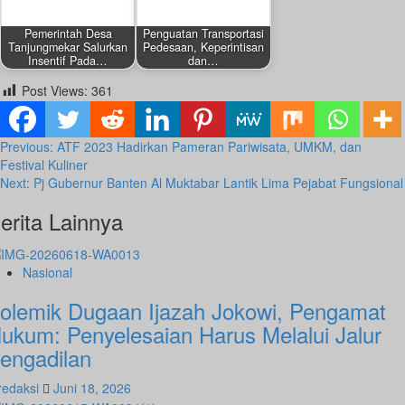
Pemerintah Desa
Penguatan Transportasi
Tanjungmekar Salurkan
Pedesaan, Keperintisan
Insentif Pada…
dan…
by
by
Post Views:
361
Juni 7, 2024
Juni 11, 2024
Redaksi
Redaksi
Post
Previous:
ATF 2023 Hadirkan Pameran Pariwisata, UMKM, dan
Festival Kuliner
navigation
Next:
Pj Gubernur Banten Al Muktabar Lantik Lima Pejabat Fungsional
erita Lainnya
April 30, 2025
Desember 24, 2025
Nasional
olemik Dugaan Ijazah Jokowi, Pengamat
ukum: Penyelesaian Harus Melalui Jalur
engadilan
redaksi
Juni 18, 2026