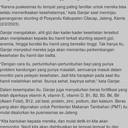
“Karena puskesmas itu tempat yang paling familiar untuk mereka bisa
selalu memeriksakan kesehatannya,” kata Ganjar saat meninjau
penanganan stunting di Posyandu Kabupaten Cilacap, Jateng, Kamis
(2/2/2023).
Ganjar mengatakan, ahli gizi dan kader-kader kesehatan tersebut
akan menjelaskan kepada ibu hamil terkait stunting seperti gizi,
anemia, hingga kondisi ibu hamil yang beresiko tinggi. Tak hanya itu,
Ganjar menyebut mereka juga akan memantau perkembangan
kesehatan ibu hamil dan balita.
“Dengan cara itu, pertumbuhan-pertumbuhan bayi yang punya
problem kandungan yang punya masalah, semuanya masuk dalam
monitor para pelayan kesehatan. Jadi kita harapkan pada saat ibu
hamil melahirkan sehat. Ibunya sehat, bayinya sehat,” kata Ganjar.
Dalam kesempatan itu, Ganjar juga menyalurkan beras fortifikasi yang
telah diperkaya vitamin A, vitamin E, vitamin D, B1, B2, B3, B6, B9
(Asam Folat), B12, zat besi, protein, zinc, yodium, dan kalsium. Beras
yang akan digunakan untuk Pemberian Makanan Tambahan (PMT) itu
mulai disalurkan ke pusmesmas se-Jateng.
“Kita bantukan kepada mereka, dan mulai detik ini kita akan
memonitor. Nanti kita akan distribusikan ke tempat-tempat itu dan