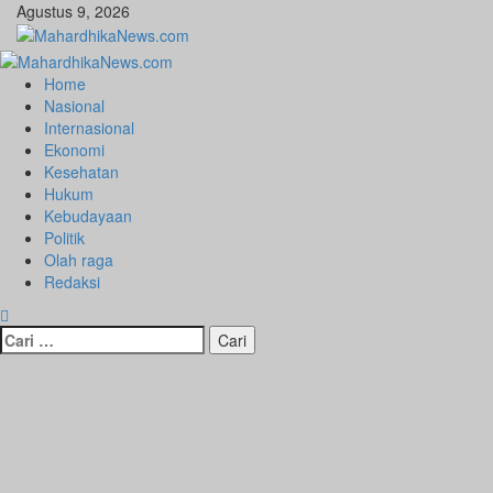
Skip
Agustus 9, 2026
to
content
Primary
Menu
Home
Nasional
Internasional
Ekonomi
Kesehatan
Hukum
Kebudayaan
Politik
Olah raga
Redaksi
Cari
untuk: