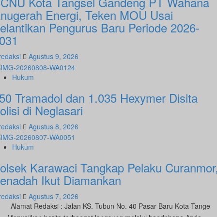
CNU Kota Tangsel Gandeng PT Wahana
nugerah Energi, Teken MOU Usai
elantikan Pengurus Baru Periode 2026-
031
redaksi
Agustus 9, 2026
Hukum
50 Tramadol dan 1.035 Hexymer Disita
olisi di Neglasari
redaksi
Agustus 8, 2026
Hukum
olsek Karawaci Tangkap Pelaku Curanmor
enadah Ikut Diamankan
redaksi
Agustus 7, 2026
Alamat Redaksi : Jalan KS. Tubun No. 40 Pasar Baru Kota Tangeran