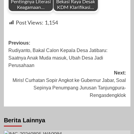
Pentingnya Literasi
Bekasi Raya Desak
Keagamaan…
KDM Klarifikasi…
by
by
Juni 14, 2026
Desember 24,
Post Views:
1,154
Redaksi
Redaksi
2025
Post
Previous:
Rudiyanto, Bakal Calon Kepala Desa Jatibaru:
navigation
Saatnya Anak Muda masuk, Ubah Desa Jadi
November 14,
Juli 4, 2025
Perusahaan
Next:
2023
Miris! Curhatan Sopir Angkot ke Gubernur Jabar, Soal
Sepinya Penumpang Jurusan Tanjungpura-
Rengasdengklok
Berita Lainnya