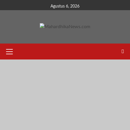
Skip
Agustus 6, 2026
to
content
Primary
Menu