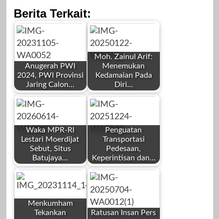
Berita Terkait:
Moh. Zainul Arif:
Anugerah PWI
Menemukan
2024, PWI Provinsi
Kedamaian Pada
Jaring Calon…
Diri…
by
by
Redaksi
Redaksi
Waka MPR-RI
Penguatan
Lestari Moerdijat
Transportasi
Sebut, Situs
Pedesaan,
Batujaya…
Keperintisan dan…
by
by
November 6,
Januari 22, 2025
Redaksi
Redaksi
2023
Menkumham
Tekankan
Ratusan Insan Pers