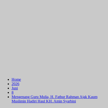
Home
2026
Juni
8
Mengenang Guru Mulia, H. Fathur Rahman Ajak Kaum
Muslimin Hadiri Haul KH. Amin Syarbini