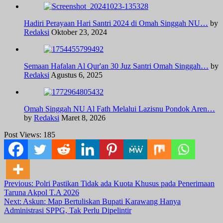
Hadiri Perayaan Hari Santri 2024 di Omah Singgah NU…
by
Redaksi
Oktober 23, 2024
Semaan Hafalan Al Qur'an 30 Juz Santri Omah Singgah…
by
Redaksi
Agustus 6, 2025
Omah Singgah NU Al Fath Melalui Lazisnu Pondok Aren…
by
Redaksi
Maret 8, 2026
Post Views:
185
Post
Previous:
Polri Pastikan Tidak ada Kuota Khusus pada Penerimaan
Taruna Akpol T.A 2026
navigation
Next:
Askun: Map Bertuliskan Bupati Karawang Hanya
Administrasi SPPG, Tak Perlu Dipelintir