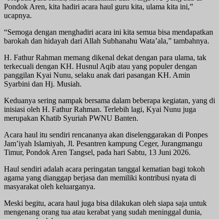
Pondok Aren, kita hadiri acara haul guru kita, ulama kita ini,”
ucapnya.
“Semoga dengan menghadiri acara ini kita semua bisa mendapatkan
barokah dan hidayah dari Allah Subhanahu Wata’ala,” tambahnya.
H. Fathur Rahman memang dikenal dekat dengan para ulama, tak
terkecuali dengan KH. Husnul Aqib atau yang populer dengan
panggilan Kyai Nunu, selaku anak dari pasangan KH. Amin
Syarbini dan Hj. Musiah.
Keduanya sering nampak bersama dalam beberapa kegiatan, yang di
inisiasi oleh H. Fathur Rahman. Terlebih lagi, Kyai Nunu juga
merupakan Khatib Syuriah PWNU Banten.
Acara haul itu sendiri rencananya akan diselenggarakan di Ponpes
Jam’iyah Islamiyah, Jl. Pesantren kampung Ceger, Jurangmangu
Timur, Pondok Aren Tangsel, pada hari Sabtu, 13 Juni 2026.
Haul sendiri adalah acara peringatan tanggal kematian bagi tokoh
agama yang dianggap berjasa dan memiliki kontribusi nyata di
masyarakat oleh keluarganya.
Meski begitu, acara haul juga bisa dilakukan oleh siapa saja untuk
mengenang orang tua atau kerabat yang sudah meninggal dunia,