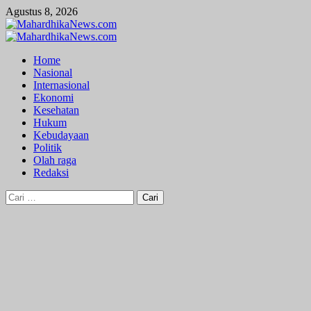
Skip
Agustus 8, 2026
to
content
Primary
Menu
Home
Nasional
Internasional
Ekonomi
Kesehatan
Hukum
Kebudayaan
Politik
Olah raga
Redaksi
Cari
untuk: