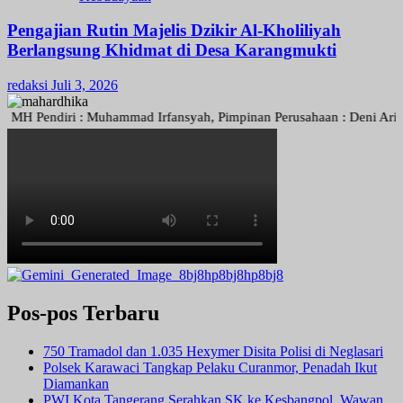
Pengajian Rutin Majelis Dzikir Al-Kholiliyah
Berlangsung Khidmat di Desa Karangmukti
redaksi
Juli 3, 2026
endiri : Muhammad Irfansyah, Pimpinan Perusahaan : Deni Arief Triwi
Pos-pos Terbaru
750 Tramadol dan 1.035 Hexymer Disita Polisi di Neglasari
Polsek Karawaci Tangkap Pelaku Curanmor, Penadah Ikut
Diamankan
PWI Kota Tangerang Serahkan SK ke Kesbangpol, Wawan