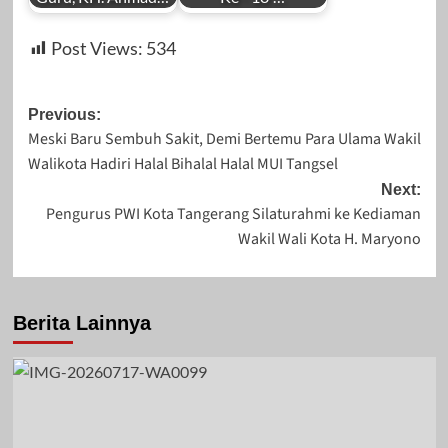
by
by
Januari 22, 2025
Desember 13,
Post Views:
534
Redaksi
Redaksi
2023
Post
Previous:
Meski Baru Sembuh Sakit, Demi Bertemu Para Ulama Wakil
navigation
Walikota Hadiri Halal Bihalal Halal MUI Tangsel
Januari 27, 2025
November 10,
Next:
Pengurus PWI Kota Tangerang Silaturahmi ke Kediaman
2023
Wakil Wali Kota H. Maryono
Berita Lainnya