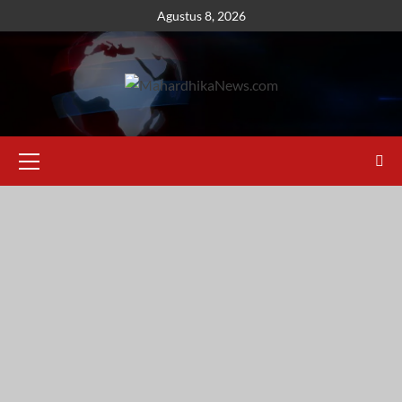
Skip
Agustus 8, 2026
to
content
Primary
Menu