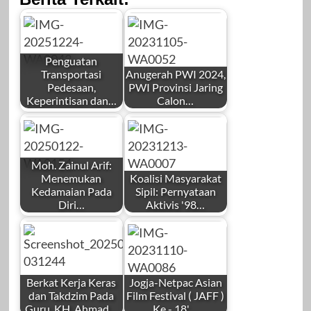
Penguatan
Transportasi
Anugerah PWI 2024,
Pedesaan,
PWI Provinsi Jaring
Keperintisan dan…
Calon…
by
by
Redaksi
Redaksi
Moh. Zainul Arif:
Menemukan
Koalisi Masyarakat
Kedamaian Pada
Sipil: Pernyataan
Diri…
Aktivis '98…
by
by
Desember 24,
November 6, 2023
Redaksi
Redaksi
2025
Berkat Kerja Keras
Jogja-Netpac Asian
dan Takdzim Pada
Film Festival ( JAFF )
Guru, KH. Ahmad…
Ke - 18'…