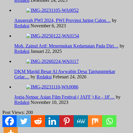
Redaksi
Desember 24, 2025
Anugerah PWI 2024, PWI Provinsi Jaring Calon…
by
Redaksi
November 6, 2023
Moh. Zainul Arif: Menemukan Kedamaian Pada Diri…
by
Redaksi
Januari 22, 2025
DKM Masjid Besar Al Awwabin Desa Tanjungmekar
Gelar…
by
Redaksi
Februari 24, 2026
Jogja-Netpac Asian Film Festival ( JAFF ) Ke - 18'…
by
Redaksi
November 10, 2023
Post Views:
200