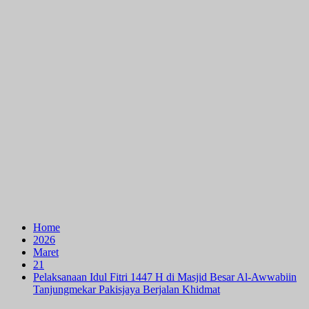
Home
2026
Maret
21
Pelaksanaan Idul Fitri 1447 H di Masjid Besar Al-Awwabiin
Tanjungmekar Pakisjaya Berjalan Khidmat