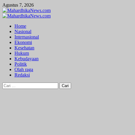
Skip
Agustus 7, 2026
to
content
Primary
Menu
Home
Nasional
Internasional
Ekonomi
Kesehatan
Hukum
Kebudayaan
Politik
Olah raga
Redaksi
Cari
untuk: