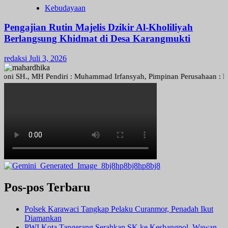
Kebudayaan
Pengajian Rutin Majelis Dzikir Al-Kholiliyah
Berlangsung Khidmat di Desa Karangmukti
redaksi
Juli 3, 2026
H., MH Pendiri : Muhammad Irfansyah, Pimpinan Perusahaan : Deni Ari
Pos-pos Terbaru
Polsek Karawaci Tangkap Pelaku Curanmor, Penadah Ikut
Diamankan
PWI Kota Tangerang Serahkan SK ke Kesbangpol, Wawan