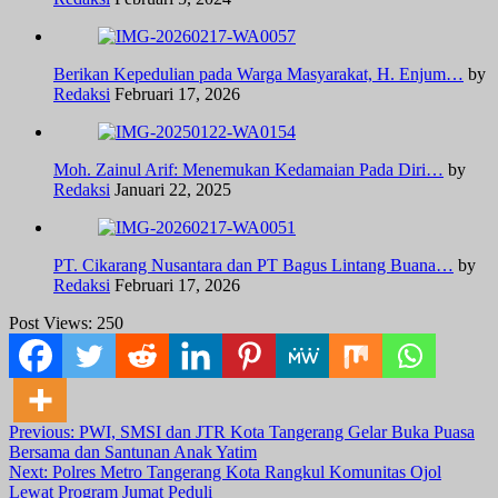
Berikan Kepedulian pada Warga Masyarakat, H. Enjum…
by
Redaksi
Februari 17, 2026
Moh. Zainul Arif: Menemukan Kedamaian Pada Diri…
by
Redaksi
Januari 22, 2025
PT. Cikarang Nusantara dan PT Bagus Lintang Buana…
by
Redaksi
Februari 17, 2026
Post Views:
250
Post
Previous:
PWI, SMSI dan JTR Kota Tangerang Gelar Buka Puasa
Bersama dan Santunan Anak Yatim
navigation
Next:
Polres Metro Tangerang Kota Rangkul Komunitas Ojol
Lewat Program Jumat Peduli