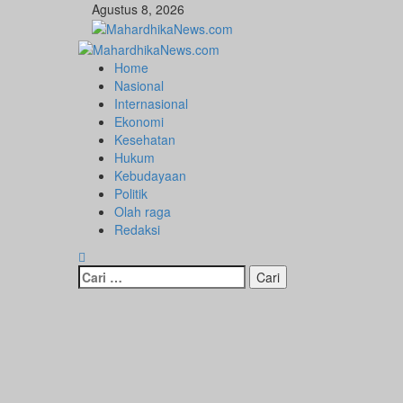
Skip
Agustus 8, 2026
to
content
Primary
Menu
Home
Nasional
Internasional
Ekonomi
Kesehatan
Hukum
Kebudayaan
Politik
Olah raga
Redaksi
Cari
untuk: