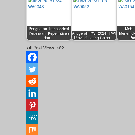
Penguatan Transportasi
Moh. 
Pedesaan, Keperintisan
Anugerah PWI 2024, PWI
Menemuk
dan…
Provinsi Jaring Calon…
Pa
by
by
by
Post Views:
482
Redaksi
Redaksi
Redaksi
Desember 24, 2025
November 6, 2023
Januari 