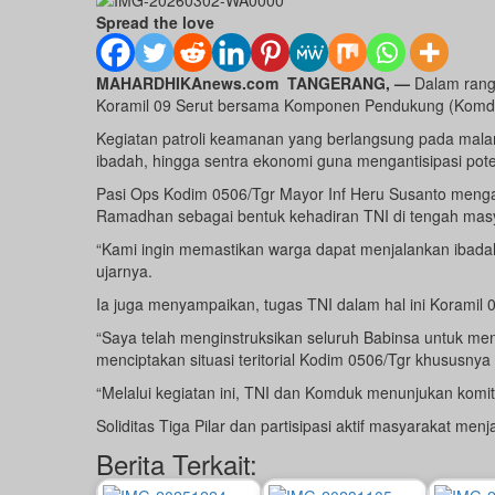
Spread the love
MAHARDHIKAnews.com
TANGERANG, —
Dalam rang
Koramil 09 Serut bersama Komponen Pendukung (Komdu
Kegiatan patroli keamanan yang berlangsung pada malam 
ibadah, hingga sentra ekonomi guna mengantisipasi po
Pasi Ops Kodim 0506/Tgr Mayor Inf Heru Susanto meng
Ramadhan sebagai bentuk kehadiran TNI di tengah mas
“Kami ingin memastikan warga dapat menjalankan ibadah
ujarnya.
Ia juga menyampaikan, tugas TNI dalam hal ini Koramil 
“Saya telah menginstruksikan seluruh Babinsa untuk me
menciptakan situasi teritorial Kodim 0506/Tgr khususnya
“Melalui kegiatan ini, TNI dan Komduk menunjukan komi
Soliditas Tiga Pilar dan partisipasi aktif masyarakat me
Berita Terkait: