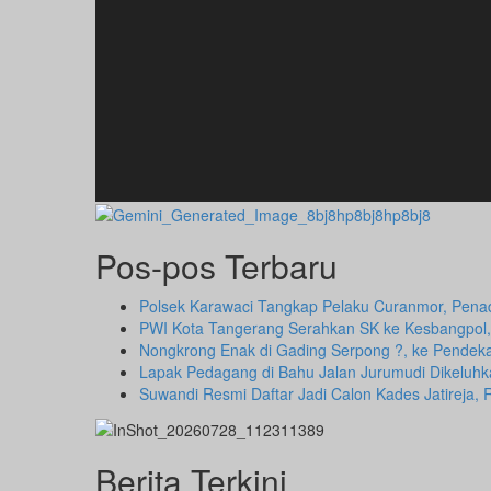
Pos-pos Terbaru
Polsek Karawaci Tangkap Pelaku Curanmor, Pena
PWI Kota Tangerang Serahkan SK ke Kesbangpol,
Nongkrong Enak di Gading Serpong ?, ke Pendekar
Lapak Pedagang di Bahu Jalan Jurumudi Dikeluh
Suwandi Resmi Daftar Jadi Calon Kades Jatireja, 
Berita Terkini