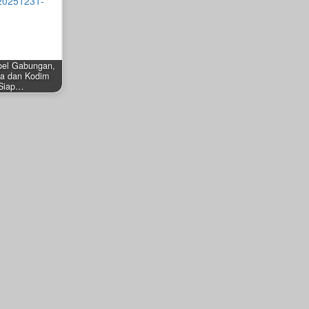
pel Gabungan,
ta dan Kodim
Siap…
r 31, 2025