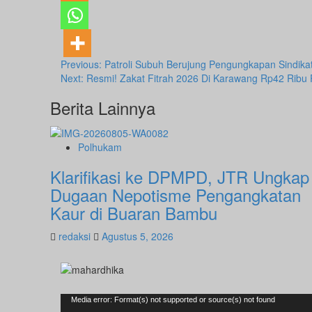
Post
Previous:
Patroli Subuh Berujung Pengungkapan Sindika
Next:
Resmi! Zakat Fitrah 2026 Di Karawang Rp42 Ribu 
navigation
Berita Lainnya
Polhukam
Klarifikasi ke DPMPD, JTR Ungkap
Dugaan Nepotisme Pengangkatan
Kaur di Buaran Bambu
redaksi
Agustus 5, 2026
Pemutar
Media error: Format(s) not supported or source(s) not found