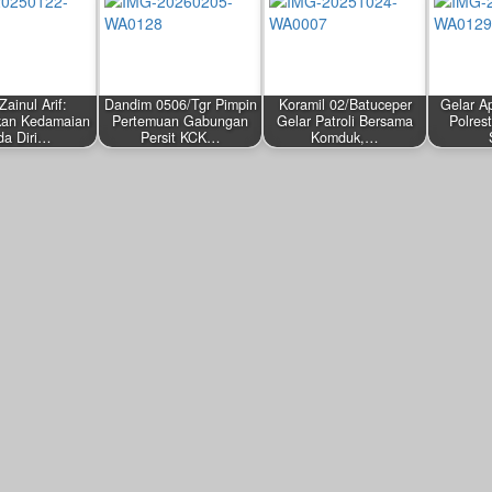
Zainul Arif:
Dandim 0506/Tgr Pimpin
Koramil 02/Batuceper
Gelar A
an Kedamaian
Pertemuan Gabungan
Gelar Patroli Bersama
Polres
da Diri…
Persit KCK…
Komduk,…
by
by
by
Redaksi
Mahardhika News
Redaksi
22, 2025
Februari 5, 2026
Oktober 24, 2025
Desembe