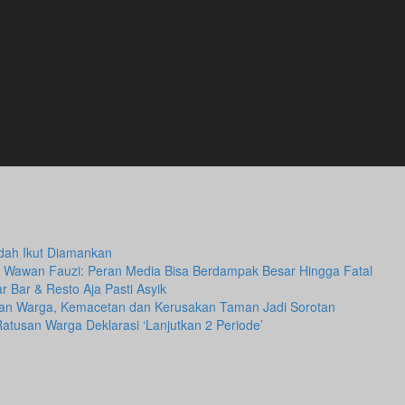
dah Ikut Diamankan
 Wawan Fauzi: Peran Media Bisa Berdampak Besar Hingga Fatal
 Bar & Resto Aja Pasti Asyik
kan Warga, Kemacetan dan Kerusakan Taman Jadi Sorotan
Ratusan Warga Deklarasi ‘Lanjutkan 2 Periode’