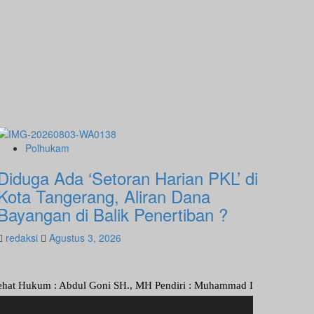
Polhukam
Diduga Ada ‘Setoran Harian PKL’ di
Kota Tangerang, Aliran Dana
Bayangan di Balik Penertiban ?
redaksi
Agustus 3, 2026
 : Abdul Goni SH., MH Pendiri : Muhammad Irfansyah, Pimpinan Perusa