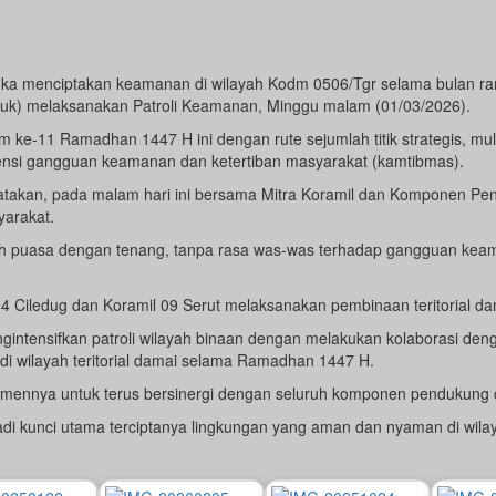
ka menciptakan keamanan di wilayah Kodm 0506/Tgr selama bulan ra
k) melaksanakan Patroli Keamanan, Minggu malam (01/03/2026).
ke-11 Ramadhan 1447 H ini dengan rute sejumlah titik strategis, mula
tensi gangguan keamanan dan ketertiban masyarakat (kamtibmas).
atakan, pada malam hari ini bersama Mitra Koramil dan Komponen P
yarakat.
 puasa dengan tenang, tanpa rasa was-was terhadap gangguan keamana
04 Ciledug dan Koramil 09 Serut melaksanakan pembinaan teritorial da
ngintensifkan patroli wilayah binaan dengan melakukan kolaborasi de
 di wilayah teritorial damai selama Ramadhan 1447 H.
tmennya untuk terus bersinergi dengan seluruh komponen pendukung d
njadi kunci utama terciptanya lingkungan yang aman dan nyaman di wilay