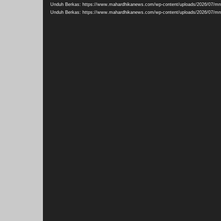
Video
Unduh Berkas: https://www.mahardhikanews.com/wp-content/uploads/2026/07/m
Unduh Berkas: https://www.mahardhikanews.com/wp-content/uploads/2026/07/m