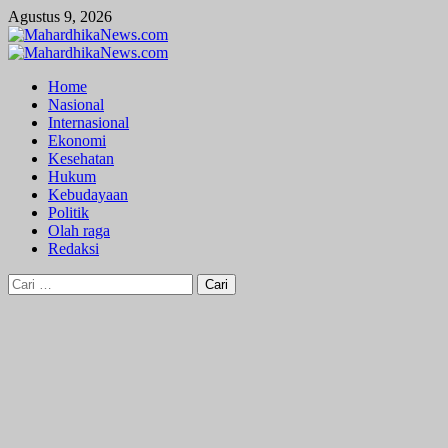
Skip
Agustus 9, 2026
to
content
Primary
Menu
Home
Nasional
Internasional
Ekonomi
Kesehatan
Hukum
Kebudayaan
Politik
Olah raga
Redaksi
Cari
untuk: