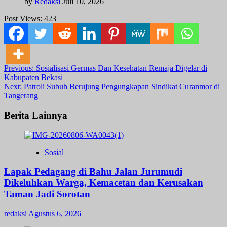
by
Redaksi
Juli 10, 2026
Post Views:
423
Post
Previous:
Sosialisasi Germas Dan Kesehatan Remaja Digelar di
Kabupaten Bekasi
navigation
Next:
Patroli Subuh Berujung Pengungkapan Sindikat Curanmor di
Tangerang
Berita Lainnya
Sosial
Lapak Pedagang di Bahu Jalan Jurumudi
Dikeluhkan Warga, Kemacetan dan Kerusakan
Taman Jadi Sorotan
redaksi
Agustus 6, 2026