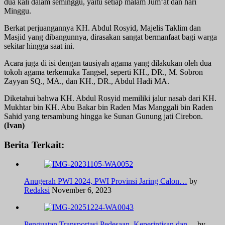
dua kali dalam seminggu, yaitu setiap malam Jum’at dan hari
Minggu.
Berkat perjuangannya KH. Abdul Rosyid, Majelis Taklim dan
Masjid yang dibangunnya, dirasakan sangat bermanfaat bagi warga
sekitar hingga saat ini.
Acara juga di isi dengan tausiyah agama yang dilakukan oleh dua
tokoh agama terkemuka Tangsel, seperti KH., DR., M. Sobron
Zayyan SQ., MA., dan KH., DR., Abdul Hadi MA.
Diketahui bahwa KH. Abdul Rosyid memiliki jalur nasab dari KH.
Mukhtar bin KH. Abu Bakar bin Raden Mas Manggali bin Raden
Sahid yang tersambung hingga ke Sunan Gunung jati Cirebon.
(Ivan)
Berita Terkait:
Anugerah PWI 2024, PWI Provinsi Jaring Calon…
by
Redaksi
November 6, 2023
Penguatan Transportasi Pedesaan, Keperintisan dan…
by