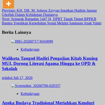
Post
Previous:
KH. DR. M. Sobron Zayyan Ingatkan Hadirin Jangan
Ghoflah Dalam Kehidupan Dunianya
navigation
Next:
Semarak Ramadan 1447 H, DPRT Tanah Tinggi BPPKB
Banten Teguhkan Kepedulian Sosial Melalui Santunan Anak Yatim
Berita Lainnya
Kebudayaan
Walikota Tangsel Hadiri Pengajian Kitab Kuning
MUI, Dorong Literasi Agama Hingga ke OPD &
Sekolah
redaksi
Juli 17, 2026
Kebudayaan
Aneka Budaya Tradisional Meriahkan Kenduri