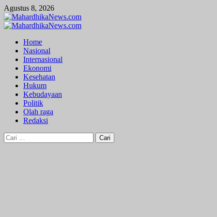
Skip
Agustus 8, 2026
to
content
Primary
Menu
Home
Nasional
Internasional
Ekonomi
Kesehatan
Hukum
Kebudayaan
Politik
Olah raga
Redaksi
Cari
untuk: