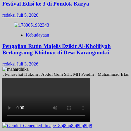
Festival Edisi ke 3 di Pondok Karya
redaksi
Juli 5, 2026
Kebudayaan
Pengajian Rutin Majelis Dzikir Al-Kholiliyah
Berlangsung Khidmat di Desa Karangmukti
redaksi
Juli 3, 2026
asehat Hukum : Abdul Goni SH., MH Pendiri : Muhammad Irfansyah, Pim