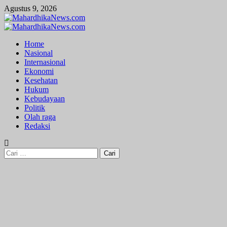
Skip
Agustus 9, 2026
to
content
Primary
Menu
Home
Nasional
Internasional
Ekonomi
Kesehatan
Hukum
Kebudayaan
Politik
Olah raga
Redaksi
Cari
untuk: