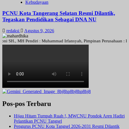
Kebudayaan
PCNU Kota Tangerang Selatan Resmi Dilantik,
Tegaskan Pendidikan Sebagai DNA NU
redaksi
Agustus 9, 2026
H., MH Pendiri : Muhammad Irfansyah, Pimpinan Perusahaan : Deni Ari
Pos-pos Terbaru
Hijau Hitam Tumpah Ruah !, MWCNU Pondok Aren Hadiri
Pelantikan PCNU Tangsel
Pengurus PCNU Kota Tangsel 2026-2031 Resmi Dilantik