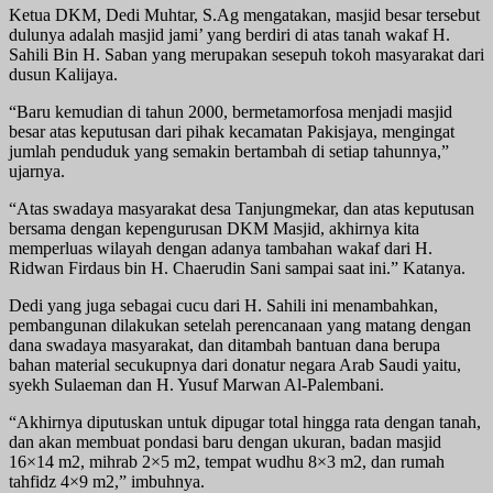
Ketua DKM, Dedi Muhtar, S.Ag mengatakan, masjid besar tersebut
dulunya adalah masjid jami’ yang berdiri di atas tanah wakaf H.
Sahili Bin H. Saban yang merupakan sesepuh tokoh masyarakat dari
dusun Kalijaya.
“Baru kemudian di tahun 2000, bermetamorfosa menjadi masjid
besar atas keputusan dari pihak kecamatan Pakisjaya, mengingat
jumlah penduduk yang semakin bertambah di setiap tahunnya,”
ujarnya.
“Atas swadaya masyarakat desa Tanjungmekar, dan atas keputusan
bersama dengan kepengurusan DKM Masjid, akhirnya kita
memperluas wilayah dengan adanya tambahan wakaf dari H.
Ridwan Firdaus bin H. Chaerudin Sani sampai saat ini.” Katanya.
Dedi yang juga sebagai cucu dari H. Sahili ini menambahkan,
pembangunan dilakukan setelah perencanaan yang matang dengan
dana swadaya masyarakat, dan ditambah bantuan dana berupa
bahan material secukupnya dari donatur negara Arab Saudi yaitu,
syekh Sulaeman dan H. Yusuf Marwan Al-Palembani.
“Akhirnya diputuskan untuk dipugar total hingga rata dengan tanah,
dan akan membuat pondasi baru dengan ukuran, badan masjid
16×14 m2, mihrab 2×5 m2, tempat wudhu 8×3 m2, dan rumah
tahfidz 4×9 m2,” imbuhnya.