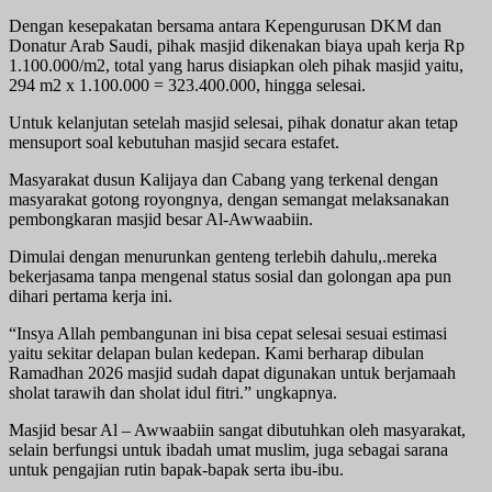
Dengan kesepakatan bersama antara Kepengurusan DKM dan
Donatur Arab Saudi, pihak masjid dikenakan biaya upah kerja Rp
1.100.000/m2, total yang harus disiapkan oleh pihak masjid yaitu,
294 m2 x 1.100.000 = 323.400.000, hingga selesai.
Untuk kelanjutan setelah masjid selesai, pihak donatur akan tetap
mensuport soal kebutuhan masjid secara estafet.
Masyarakat dusun Kalijaya dan Cabang yang terkenal dengan
masyarakat gotong royongnya, dengan semangat melaksanakan
pembongkaran masjid besar Al-Awwaabiin.
Dimulai dengan menurunkan genteng terlebih dahulu,.mereka
bekerjasama tanpa mengenal status sosial dan golongan apa pun
dihari pertama kerja ini.
“Insya Allah pembangunan ini bisa cepat selesai sesuai estimasi
yaitu sekitar delapan bulan kedepan. Kami berharap dibulan
Ramadhan 2026 masjid sudah dapat digunakan untuk berjamaah
sholat tarawih dan sholat idul fitri.” ungkapnya.
Masjid besar Al – Awwaabiin sangat dibutuhkan oleh masyarakat,
selain berfungsi untuk ibadah umat muslim, juga sebagai sarana
untuk pengajian rutin bapak-bapak serta ibu-ibu.