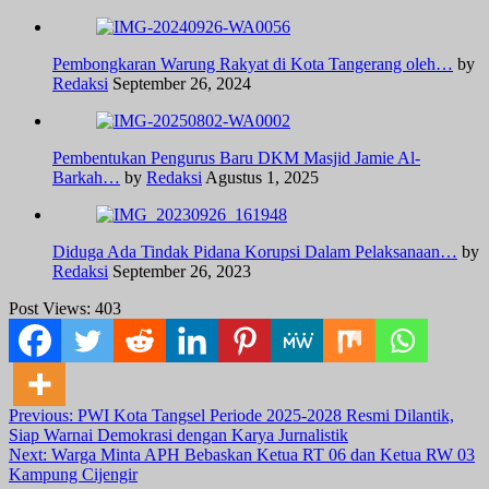
Pembongkaran Warung Rakyat di Kota Tangerang oleh…
by
Redaksi
September 26, 2024
Pembentukan Pengurus Baru DKM Masjid Jamie Al-
Barkah…
by
Redaksi
Agustus 1, 2025
Diduga Ada Tindak Pidana Korupsi Dalam Pelaksanaan…
by
Redaksi
September 26, 2023
Post Views:
403
Post
Previous:
PWI Kota Tangsel Periode 2025-2028 Resmi Dilantik,
Siap Warnai Demokrasi dengan Karya Jurnalistik
navigation
Next:
Warga Minta APH Bebaskan Ketua RT 06 dan Ketua RW 03
Kampung Cijengir