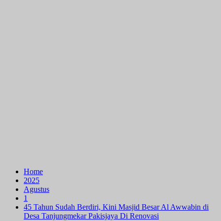
Home
2025
Agustus
1
45 Tahun Sudah Berdiri, Kini Masjid Besar Al Awwabin di
Desa Tanjungmekar Pakisjaya Di Renovasi