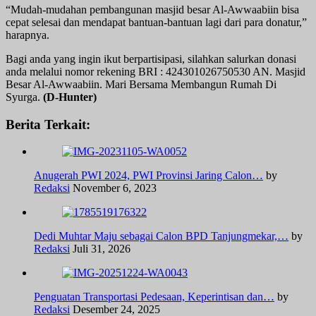
“Mudah-mudahan pembangunan masjid besar Al-Awwaabiin bisa
cepat selesai dan mendapat bantuan-bantuan lagi dari para donatur,”
harapnya.
Bagi anda yang ingin ikut berpartisipasi, silahkan salurkan donasi
anda melalui nomor rekening BRI : 424301026750530 AN. Masjid
Besar Al-Awwaabiin. Mari Bersama Membangun Rumah Di
Syurga.
(D-Hunter)
Berita Terkait:
Anugerah PWI 2024, PWI Provinsi Jaring Calon…
by
Redaksi
November 6, 2023
Dedi Muhtar Maju sebagai Calon BPD Tanjungmekar,…
by
Redaksi
Juli 31, 2026
Penguatan Transportasi Pedesaan, Keperintisan dan…
by
Redaksi
Desember 24, 2025