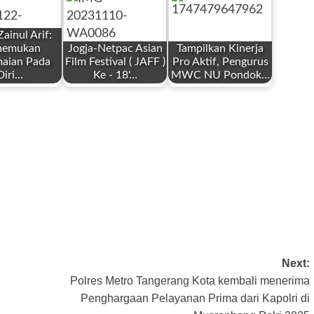
ainul Arif:
emukan
Jogja-Netpac Asian
Tampilkan Kinerja
aian Pada
Film Festival ( JAFF )
Pro Aktif, Pengurus
Diri…
Ke - 18'…
MWC NU Pondok…
by
by
Redaksi
Redaksi
 22, 2025
November 10,
Mei 17, 2025
2023
Next:
Polres Metro Tangerang Kota kembali menerima
Penghargaan Pelayanan Prima dari Kapolri di