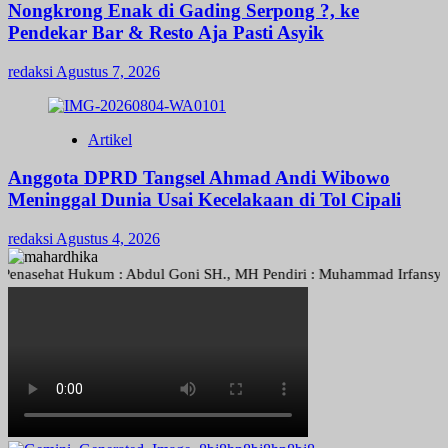
Nongkrong Enak di Gading Serpong ?, ke
Pendekar Bar & Resto Aja Pasti Asyik
redaksi
Agustus 7, 2026
Artikel
Anggota DPRD Tangsel Ahmad Andi Wibowo
Meninggal Dunia Usai Kecelakaan di Tol Cipali
redaksi
Agustus 4, 2026
sehat Hukum : Abdul Goni SH., MH Pendiri : Muhammad Irfansyah, Pimp