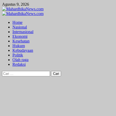
Skip
Agustus 9, 2026
to
content
Primary
Menu
Home
Nasional
Internasional
Ekonomi
Kesehatan
Hukum
Kebudayaan
Politik
Olah raga
Redaksi
Cari
untuk: