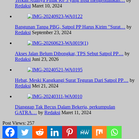
Terkait Adanya Pihak Ke 3 yang Bisa mengendalikan…
by
Redaksi
Maret 10, 2024
Bangunan Tanpa PBG, Satpol PP Harus Kirim "Surat…
by
Redaksi
September 23, 2024
Akses Jalan Belum Dibongkar, TPS Sebut Satpol PP…
by
Redaksi
Juni 23, 2026
Hebat, Meski Kangkangi Surat Teguran Dari Satpol PP…
by
Redaksi
Mei 21, 2024
Dianggap Tak Becus Dalam Bekerja, perkumpulan
GATRA…
by
Redaksi
Maret 11, 2024
Post Views:
257