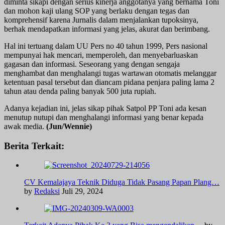
diminta sikapi dengan serius kinerja anggotanya yang bernama Toni
dan mohon kaji ulang SOP yang berlaku dengan tegas dan
komprehensif karena Jurnalis dalam menjalankan tupoksinya,
berhak mendapatkan informasi yang jelas, akurat dan berimbang.
Hal ini tertuang dalam UU Pers no 40 tahun 1999, Pers nasional
mempunyai hak mencari, memperoleh, dan menyebarluaskan
gagasan dan informasi. Seseorang yang dengan sengaja
menghambat dan menghalangi tugas wartawan otomatis melanggar
ketentuan pasal tersebut dan diancam pidana penjara paling lama 2
tahun atau denda paling banyak 500 juta rupiah.
Adanya kejadian ini, jelas sikap pihak Satpol PP Toni ada kesan
menutup nutupi dan menghalangi informasi yang benar kepada
awak media.
(Jun/Wennie)
Berita Terkait:
CV Kemalajaya Teknik Diduga Tidak Pasang Papan Plang…
by
Redaksi
Juli 29, 2024