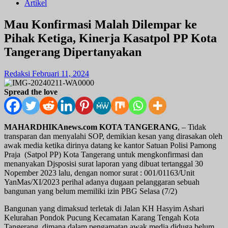
Artikel
Mau Konfirmasi Malah Dilempar ke
Pihak Ketiga, Kinerja Kasatpol PP Kota
Tangerang Dipertanyakan
Redaksi
Februari 11, 2024
Spread the love
MAHARDHIKAnews.com
KOTA TANGERANG
, – Tidak
transparan dan menyalahi SOP, demikian kesan yang dirasakan oleh
awak media ketika dirinya datang ke kantor Satuan Polisi Pamong
Praja (Satpol PP) Kota Tangerang untuk mengkonfirmasi dan
menanyakan Djsposisi surat laporan yang dibuat tertanggal 30
Nopember 2023 lalu, dengan nomor surat : 001/01163/Unit
YanMas/XI/2023 perihal adanya dugaan pelanggaran sebuah
bangunan yang belum memiliki izin PBG Selasa (7/2)
Bangunan yang dimaksud terletak di Jalan KH Hasyim Ashari
Kelurahan Pondok Pucung Kecamatan Karang Tengah Kota
Tangerang, dimana dalam pengamatan awak media diduga belum