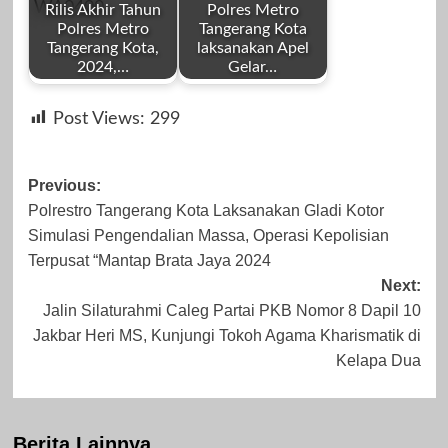
Rilis Akhir Tahun
Polres Metro
Polres Metro
Tangerang Kota
Tangerang Kota,
laksanakan Apel
2024,…
Gelar…
by
by
Desember 29,
Agustus 13, 2024
Post Views:
299
Redaksi
Redaksi
2023
Post
Previous:
Polrestro Tangerang Kota Laksanakan Gladi Kotor
navigation
Simulasi Pengendalian Massa, Operasi Kepolisian
Desember 31,
Oktober 17, 2023
Terpusat “Mantap Brata Jaya 2024
Next:
2024
Jalin Silaturahmi Caleg Partai PKB Nomor 8 Dapil 10
Jakbar Heri MS, Kunjungi Tokoh Agama Kharismatik di
Kelapa Dua
Berita Lainnya