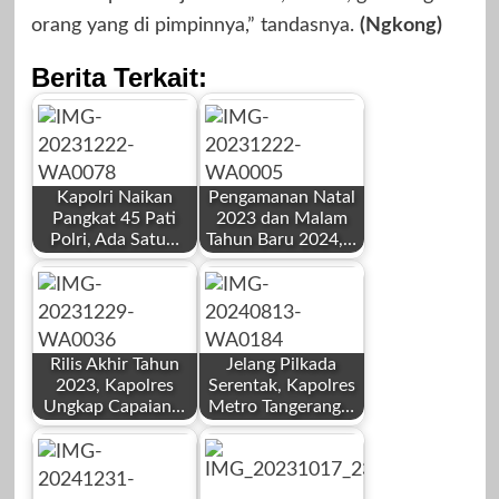
orang yang di pimpinnya,” tandasnya.
(Ngkong)
Berita Terkait:
Kapolri Naikan
Pengamanan Natal
Pangkat 45 Pati
2023 dan Malam
Polri, Ada Satu…
Tahun Baru 2024,…
by
by
Redaksi
Redaksi
Rilis Akhir Tahun
Jelang Pilkada
2023, Kapolres
Serentak, Kapolres
Ungkap Capaian…
Metro Tangerang…
by
by
Desember 22,
Desember 22,
Redaksi
Redaksi
2023
2023