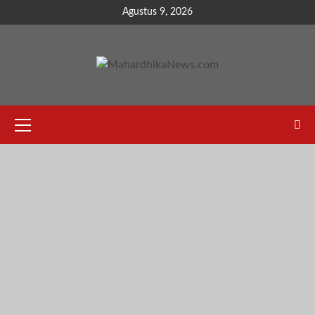
Skip
Agustus 9, 2026
to
content
Primary
Menu