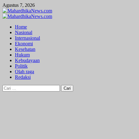
Skip
Agustus 7, 2026
to
content
Primary
Menu
Home
Nasional
Internasional
Ekonomi
Kesehatan
Hukum
Kebudayaan
Politik
Olah raga
Redaksi
Cari
untuk: