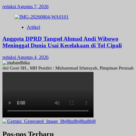
redaksi
Agustus 7, 2026
Artikel
Anggota DPRD Tangsel Ahmad Andi Wibowo
Meninggal Dunia Usai Kecelakaan di Tol Cipali
redaksi
Agustus 4, 2026
oni SH., MH Pendiri : Muhammad Irfansyah, Pimpinan Perusahaan : Den
Pos-pos Terbaru