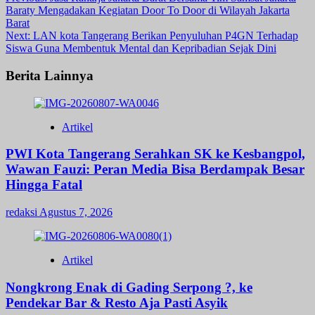
Post
Baraty Mengadakan Kegiatan Door To Door di Wilayah Jakarta
navigation
Barat
Next:
LAN kota Tangerang Berikan Penyuluhan P4GN Terhadap
Siswa Guna Membentuk Mental dan Kepribadian Sejak Dini
Berita Lainnya
Artikel
PWI Kota Tangerang Serahkan SK ke Kesbangpol,
Wawan Fauzi: Peran Media Bisa Berdampak Besar
Hingga Fatal
redaksi
Agustus 7, 2026
Artikel
Nongkrong Enak di Gading Serpong ?, ke
Pendekar Bar & Resto Aja Pasti Asyik