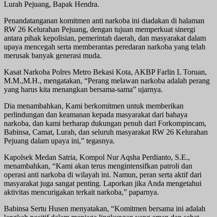
Lurah Pejuang, Bapak Hendra.
Penandatanganan komitmen anti narkoba ini diadakan di halaman
RW 26 Kelurahan Pejuang, dengan tujuan memperkuat sinergi
antara pihak kepolisian, pemerintah daerah, dan masyarakat dalam
upaya mencegah serta memberantas peredaran narkoba yang telah
merusak banyak generasi muda.
Kasat Narkoba Polres Metro Bekasi Kota, AKBP Farlin L Toruan,
M.M.,M.H., mengatakan, “Perang melawan narkoba adalah perang
yang harus kita menangkan bersama-sama” ujarnya.
Dia menambahkan, Kami berkomitmen untuk memberikan
perlindungan dan keamanan kepada masyarakat dari bahaya
narkoba, dan kami berharap dukungan penuh dari Forkompincam,
Babinsa, Camat, Lurah, dan seluruh masyarakat RW 26 Kelurahan
Pejuang dalam upaya ini,” tegasnya.
Kapolsek Medan Satria, Kompol Nur Aqsha Perdianto, S.E.,
menambahkan, “Kami akan terus mengintensifkan patroli dan
operasi anti narkoba di wilayah ini. Namun, peran serta aktif dari
masyarakat juga sangat penting. Laporkan jika Anda mengetahui
aktivitas mencurigakan terkait narkoba,” paparnya.
Babinsa Sertu Husen menyatakan, “Komitmen bersama ini adalah