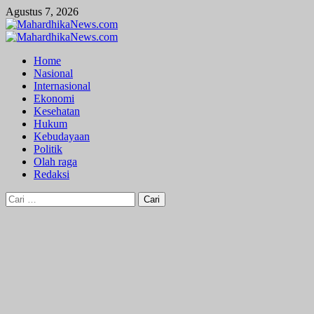
Skip
Agustus 7, 2026
to
content
Primary
Menu
Home
Nasional
Internasional
Ekonomi
Kesehatan
Hukum
Kebudayaan
Politik
Olah raga
Redaksi
Cari
untuk: