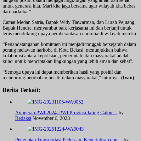
langkah positif dalam menjaga lingkungan yang aman dan sehat
untuk generasi kita. Mari kita jaga bersama agar wilayah kita bebas
dari narkoba.”
Camat Medan Satria, Bapak Widy Tiawarman, dan Lurah Pejuang,
Bapak Hendra, menyambut baik kerjasama ini dan berjanji untuk
terus mendukung upaya pemberantasan narkoba di wilayah mereka.
“Penandatanganan komitmen ini menjadi tonggak bersejarah dalam
perang melawan narkoba di Kota Bekasi, menunjukkan bahwa
kolaborasi antara kepolisian, pemerintah, dan masyarakat adalah
kunci untuk menciptakan lingkungan yang lebih aman dan sehat”.
“Semoga upaya ini dapat memberikan hasil yang positif dan
mendorong perubahan positif dalam masyarakat,” tuturnya.
(Ivan)
Berita Terkait:
Anugerah PWI 2024, PWI Provinsi Jaring Calon…
by
Redaksi
November 6, 2023
Penguatan Transportasi Pedesaan, Keperintisan dan…
by