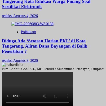
Tangerang Kota Edukasi Warga Pinang Soal
Sertifikat Elektronik
redaksi
Agustus 4, 2026
Polhukam
Diduga Ada ‘Setoran Harian PKL’ di Kota
Tangerang, Aliran Dana Bayangan di Balik
Penertiban ?
redaksi
Agustus 3, 2026
: Abdul Goni SH., MH Pendiri : Muhammad Irfansyah, Pimpinan Perusah