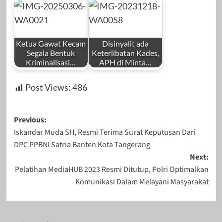
by
by
Desember 15,
September 26,
Redaksi
Redaksi
2024
2024
Ketua Gawat Kecam
Disinyalit ada
Segala Bentuk
Keterlibatan Kades,
Kriminalisasi…
APH di Minta…
by
by
November 28,
Maret 21, 2025
Post Views:
486
Redaksi
Redaksi
2023
Post
Previous:
Iskandar Muda SH, Resmi Terima Surat Keputusan Dari
navigation
DPC PPBNI Satria Banten Kota Tangerang
Maret 6, 2025
Desember 18,
Next:
Pelatihan MediaHUB 2023 Resmi Ditutup, Polri Optimalkan
2023
Komunikasi Dalam Melayani Masyarakat