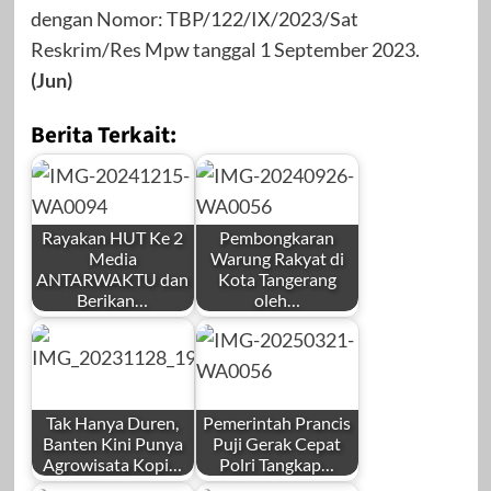
dengan Nomor: TBP/122/IX/2023/Sat
Reskrim/Res Mpw tanggal 1 September 2023.
(Jun)
Berita Terkait:
Rayakan HUT Ke 2
Pembongkaran
Media
Warung Rakyat di
ANTARWAKTU dan
Kota Tangerang
Berikan…
oleh…
by
by
Redaksi
Redaksi
Tak Hanya Duren,
Pemerintah Prancis
Banten Kini Punya
Puji Gerak Cepat
Agrowisata Kopi…
Polri Tangkap…