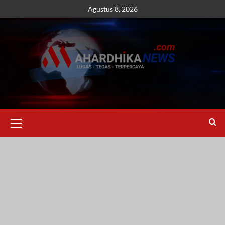
Skip
Agustus 8, 2026
to
content
Primary
Menu