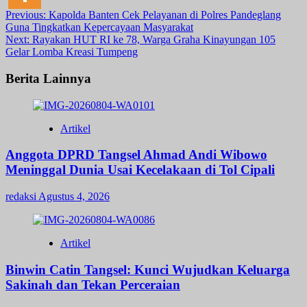
Post
Previous:
Kapolda Banten Cek Pelayanan di Polres Pandeglang
Guna Tingkatkan Kepercayaan Masyarakat
navigation
Next:
Rayakan HUT RI ke 78, Warga Graha Kinayungan 105
Gelar Lomba Kreasi Tumpeng
Berita Lainnya
Artikel
Anggota DPRD Tangsel Ahmad Andi Wibowo
Meninggal Dunia Usai Kecelakaan di Tol Cipali
redaksi
Agustus 4, 2026
Artikel
Binwin Catin Tangsel: Kunci Wujudkan Keluarga
Sakinah dan Tekan Perceraian