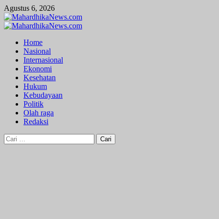
Skip
Agustus 6, 2026
to
content
Primary
Menu
Home
Nasional
Internasional
Ekonomi
Kesehatan
Hukum
Kebudayaan
Politik
Olah raga
Redaksi
Cari
untuk: