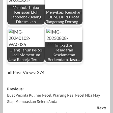
Menhub Tinjau
Kesiapan LRT
Menyikapi Kenaikan
Jabodebek Jelang
BBM, DPRD Kota
Diresmikan
Tangerang Dorong…
by
by
Desember 24,
November 6, 2023
Redaksi
Redaksi
2025
Tingkatkan
Ulang Tahun ke-63
Kesadaran
Jadi Momentum
Keselamatan
Jasa Raharja Terus…
Berkendara, Jasa…
by
by
Agustus 22, 2023
Juni 14, 2026
Post Views:
374
Redaksi
Redaksi
Post
Previous:
Buat Pecinta Kuliner Pecel, Warung Nasi Pecel Mba May
navigation
Siap Memuaskan Selera Anda
Januari 2, 2024
Agustus 8, 2023
Next: