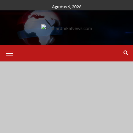
Skip
Agustus 6, 2026
to
content
Primary
Menu