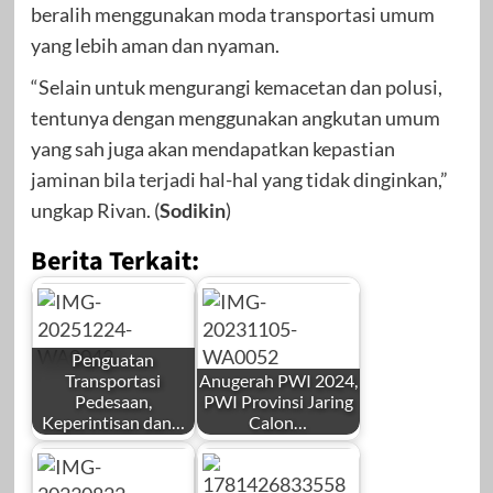
beralih menggunakan moda transportasi umum
yang lebih aman dan nyaman.
“Selain untuk mengurangi kemacetan dan polusi,
tentunya dengan menggunakan angkutan umum
yang sah juga akan mendapatkan kepastian
jaminan bila terjadi hal-hal yang tidak dinginkan,”
ungkap Rivan. (
Sodikin
)
Berita Terkait:
Penguatan
Transportasi
Anugerah PWI 2024,
Pedesaan,
PWI Provinsi Jaring
Keperintisan dan…
Calon…
by
by
Redaksi
Redaksi