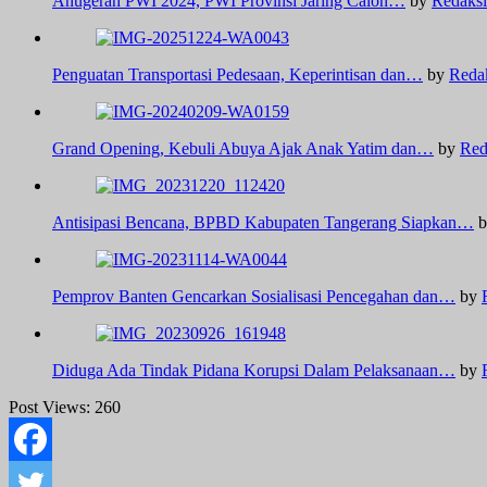
Anugerah PWI 2024, PWI Provinsi Jaring Calon…
by
Redaksi
Penguatan Transportasi Pedesaan, Keperintisan dan…
by
Reda
Grand Opening, Kebuli Abuya Ajak Anak Yatim dan…
by
Red
Antisipasi Bencana, BPBD Kabupaten Tangerang Siapkan…
b
Pemprov Banten Gencarkan Sosialisasi Pencegahan dan…
by
Diduga Ada Tindak Pidana Korupsi Dalam Pelaksanaan…
by
Post Views:
260