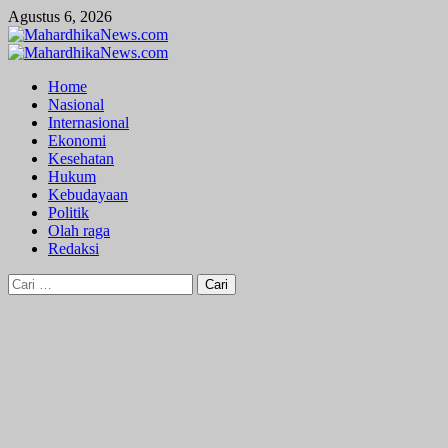
Skip
Agustus 6, 2026
to
content
Primary
Menu
Home
Nasional
Internasional
Ekonomi
Kesehatan
Hukum
Kebudayaan
Politik
Olah raga
Redaksi
Cari
untuk: