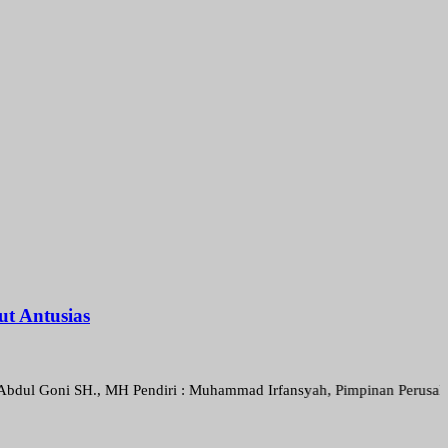
t Antusias
 SH., MH Pendiri : Muhammad Irfansyah, Pimpinan Perusahaan : Deni A