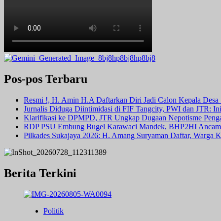
Pos-pos Terbaru
Resmi !, H. Amin H.A Daftarkan Diri Jadi Calon Kepala Des
Jurnalis Diduga Diintimidasi di FIF Tangcity, PWI dan JTR: I
Klarifikasi ke DPMPD, JTR Ungkap Dugaan Nepotisme Peng
RDP PSU Embung Bugel Karawaci Mandek, BHP2HI Ancam 
Pilkades Sukajaya 2026: H. Amang Suryaman Daftar, Warga
Berita Terkini
Politik