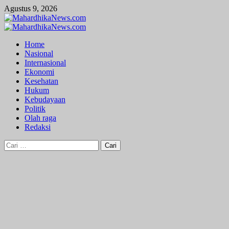
Skip
Agustus 9, 2026
to
content
Primary
Menu
Home
Nasional
Internasional
Ekonomi
Kesehatan
Hukum
Kebudayaan
Politik
Olah raga
Redaksi
Cari
untuk: