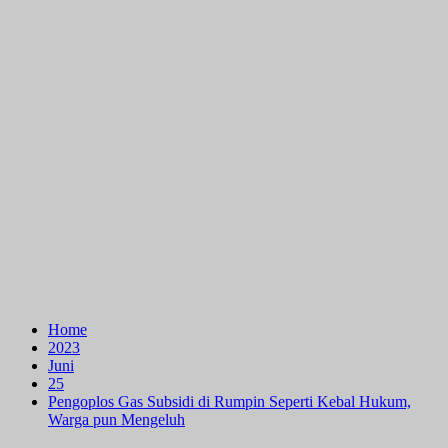
Home
2023
Juni
25
Pengoplos Gas Subsidi di Rumpin Seperti Kebal Hukum,
Warga pun Mengeluh