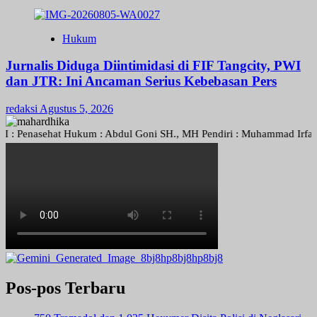
Hukum
Jurnalis Diduga Diintimidasi di FIF Tangcity, PWI
dan JTR: Ini Ancaman Serius Kebebasan Pers
redaksi
Agustus 5, 2026
enasehat Hukum : Abdul Goni SH., MH Pendiri : Muhammad Irfansyah, P
Pos-pos Terbaru