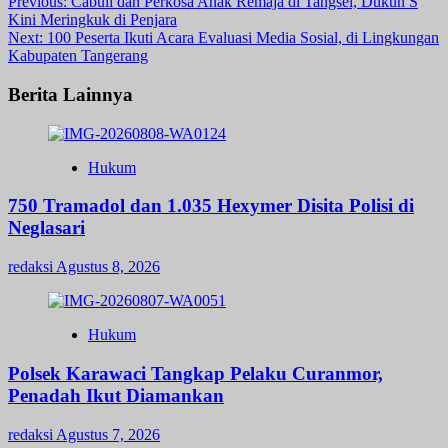
Post
Previous:
Cabuli dan Perkosa Anak Remaja di Tangsel, Dukun S
Kini Meringkuk di Penjara
navigation
Next:
100 Peserta Ikuti Acara Evaluasi Media Sosial, di Lingkungan
Kabupaten Tangerang
Berita Lainnya
Hukum
750 Tramadol dan 1.035 Hexymer Disita Polisi di
Neglasari
redaksi
Agustus 8, 2026
Hukum
Polsek Karawaci Tangkap Pelaku Curanmor,
Penadah Ikut Diamankan
redaksi
Agustus 7, 2026