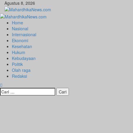
Skip
Agustus 8, 2026
to
content
Primary
Menu
Home
Nasional
Internasional
Ekonomi
Kesehatan
Hukum
Kebudayaan
Politik
Olah raga
Redaksi
Cari
untuk: