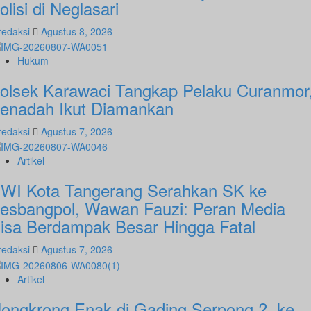
olisi di Neglasari
redaksi
Agustus 8, 2026
Hukum
olsek Karawaci Tangkap Pelaku Curanmor
enadah Ikut Diamankan
redaksi
Agustus 7, 2026
Artikel
WI Kota Tangerang Serahkan SK ke
esbangpol, Wawan Fauzi: Peran Media
isa Berdampak Besar Hingga Fatal
redaksi
Agustus 7, 2026
Artikel
ongkrong Enak di Gading Serpong ?, ke