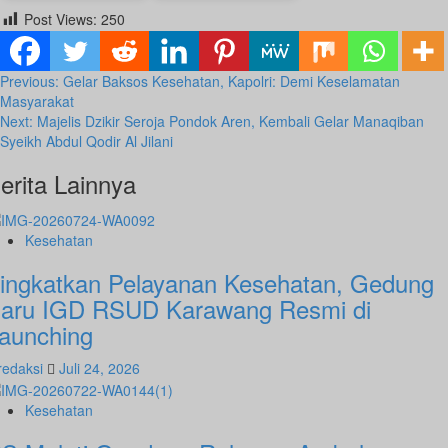
by
by
Post Views:
250
Agustus 31, 2023
November 4, 2025
Redaksi
Redaksi
Post
Previous:
Gelar Baksos Kesehatan, Kapolri: Demi Keselamatan
Masyarakat
navigation
Next:
Majelis Dzikir Seroja Pondok Aren, Kembali Gelar Manaqiban
Syeikh Abdul Qodir Al Jilani
Desember 21, 2023
Januari 4, 2024
erita Lainnya
Kesehatan
ingkatkan Pelayanan Kesehatan, Gedung
aru IGD RSUD Karawang Resmi di
aunching
redaksi
Juli 24, 2026
Kesehatan