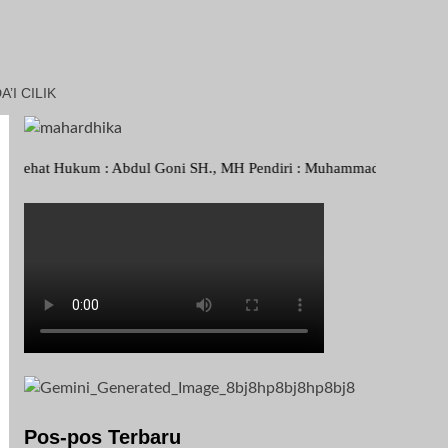
I CILIK
um : Abdul Goni SH., MH Pendiri : Muhammad Irfansyah, Pimpinan Peru
Pos-pos Terbaru