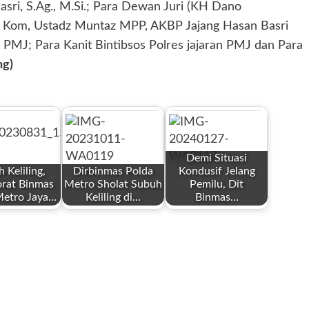
ri, S.Ag., M.Si.; Para Dewan Juri (KH Dano
M. Kom, Ustadz Muntaz MPP, AKBP Jajang Hasan Basri
n PMJ; Para Kanit Bintibsos Polres jajaran PMJ dan Para
ng)
Demi Situasi
 Keliling,
Dirbinmas Polda
Kondusif Jelang
orat Binmas
Metro Sholat Subuh
Pemilu, Dit
Metro Jaya…
Keliling di…
Binmas…
by
by
Redaksi
Redaksi