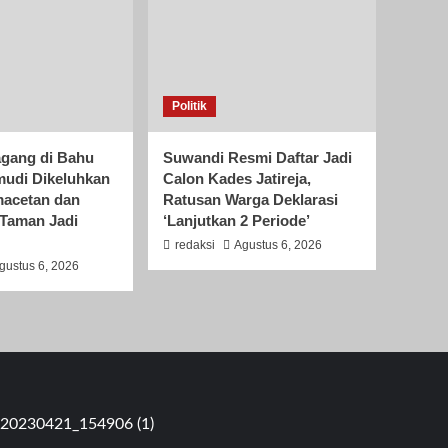
Politik
gang di Bahu
Suwandi Resmi Daftar Jadi
mudi Dikeluhkan
Calon Kades Jatireja,
acetan dan
Ratusan Warga Deklarasi
Taman Jadi
‘Lanjutkan 2 Periode’
redaksi
Agustus 6, 2026
gustus 6, 2026
T 05 RW 09 Pondok Kacang Barat, Pondok Aren, Tangerang Sela