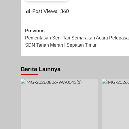
by
Agustus 9, 2023
November 8,
Agustus
Post Views:
360
Redaksi
2023
Post
Previous:
Pementasan Seni Tari Semarakan Acara Pelepasa
navigation
SDN Tanah Merah I Sepatan Timur
Agustus 21, 2023
Berita Lainnya