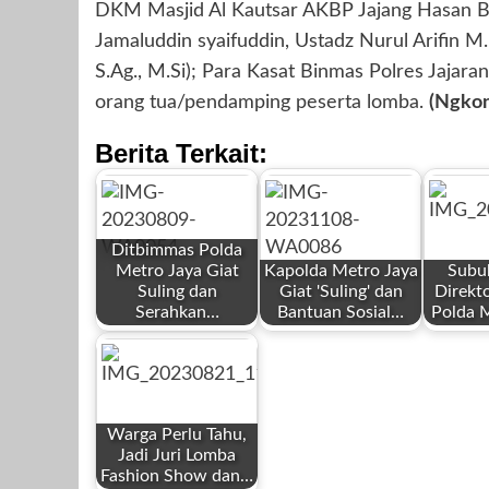
DKM Masjid Al Kautsar AKBP Jajang Hasan Bas
Jamaluddin syaifuddin, Ustadz Nurul Arifin 
S.Ag., M.Si); Para Kasat Binmas Polres Jajara
orang tua/pendamping peserta lomba.
(Ngko
Berita Terkait:
Ditbimmas Polda
Metro Jaya Giat
Kapolda Metro Jaya
Subuh
Suling dan
Giat 'Suling' dan
Direkt
Serahkan…
Bantuan Sosial…
Polda 
by
by
by
Redaksi
Redaksi
Redaksi
Warga Perlu Tahu,
Jadi Juri Lomba
Fashion Show dan…