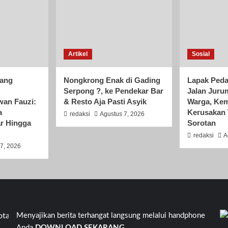
Artikel
Sosial
rang
Nongkrong Enak di Gading
Lapak Peda
Serpong ?, ke Pendekar Bar
Jalan Juru
wan Fauzi:
& Resto Aja Pasti Asyik
Warga, Kem
a
Kerusakan 
redaksi
Agustus 7, 2026
r Hingga
Sorotan
redaksi
A
7, 2026
angerang Banten Kavling Kinayungan 105. Jalan Kinayungan V R
Menyajikan berita terhangat langsung melalui handphone
Anda
DOWNLOAD SEKARANG