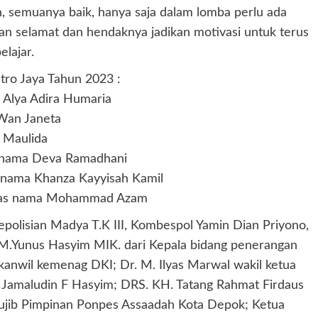
h, semuanya baik, hanya saja dalam lomba perlu ada
kan selamat dan hendaknya jadikan motivasi untuk terus
lajar.
ro Jaya Tahun 2023 :
a Alya Adira Humaria
 Wan Janeta
a Maulida
as nama Deva Ramadhani
s nama Khanza Kayyisah Kamil
 atas nama Mohammad Azam
Kepolisian Madya T.K III, Kombespol Yamin Dian Priyono,
. M.Yunus Hasyim MIK. dari Kepala bidang penerangan
anwil kemenag DKI; Dr. M. Ilyas Marwal wakil ketua
amaludin F Hasyim; DRS. KH. Tatang Rahmat Firdaus
ujib Pimpinan Ponpes Assaadah Kota Depok; Ketua