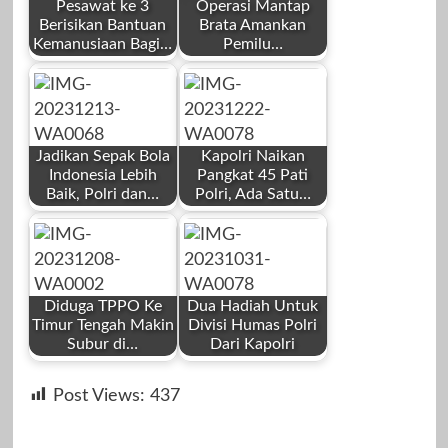
Pesawat ke 3
Operasi Mantap
Berisikan Bantuan
Brata Amankan
Kemanusiaan Bagi…
Pemilu…
by
by
Redaksi
Redaksi
Jadikan Sepak Bola
Kapolri Naikan
Indonesia Lebih
Pangkat 45 Pati
Baik, Polri dan…
Polri, Ada Satu…
by
by
November 6,
September 12,
Redaksi
Redaksi
2023
2023
Diduga TPPO Ke
Dua Hadiah Untuk
Timur Tengah Makin
Divisi Humas Polri
Subur di…
Dari Kapolri
by
by
Desember 14,
Desember 22,
Post Views:
437
Redaksi
Redaksi
2023
2023