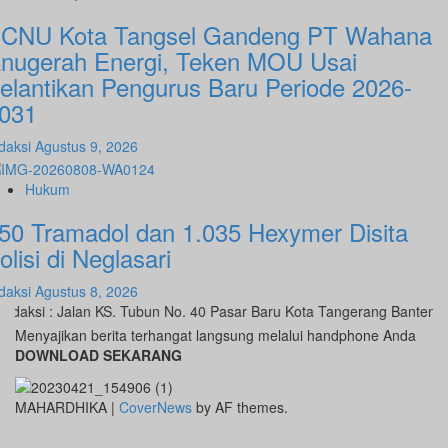
CNU Kota Tangsel Gandeng PT Wahana
nugerah Energi, Teken MOU Usai
elantikan Pengurus Baru Periode 2026-
031
daksi
Agustus 9, 2026
Hukum
50 Tramadol dan 1.035 Hexymer Disita
olisi di Neglasari
daksi
Agustus 8, 2026
ksi : Jalan KS. Tubun No. 40 Pasar Baru Kota Tangerang Banten Ka
Menyajikan berita terhangat langsung melalui handphone Anda
DOWNLOAD SEKARANG
MAHARDHIKA
|
CoverNews
by AF themes.