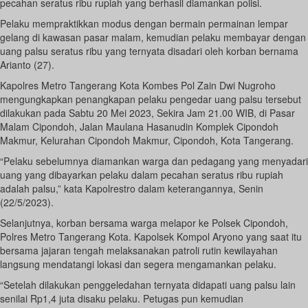
pecahan seratus ribu rupiah yang berhasil diamankan polisi.
Pelaku mempraktikkan modus dengan bermain permainan lempar
gelang di kawasan pasar malam, kemudian pelaku membayar dengan
uang palsu seratus ribu yang ternyata disadari oleh korban bernama
Arianto (27).
Kapolres Metro Tangerang Kota Kombes Pol Zain Dwi Nugroho
mengungkapkan penangkapan pelaku pengedar uang palsu tersebut
dilakukan pada Sabtu 20 Mei 2023, Sekira Jam 21.00 WIB, di Pasar
Malam Cipondoh, Jalan Maulana Hasanudin Komplek Cipondoh
Makmur, Kelurahan Cipondoh Makmur, Cipondoh, Kota Tangerang.
“Pelaku sebelumnya diamankan warga dan pedagang yang menyadari
uang yang dibayarkan pelaku dalam pecahan seratus ribu rupiah
adalah palsu,” kata Kapolrestro dalam keterangannya, Senin
(22/5/2023).
Selanjutnya, korban bersama warga melapor ke Polsek Cipondoh,
Polres Metro Tangerang Kota. Kapolsek Kompol Aryono yang saat itu
bersama jajaran tengah melaksanakan patroli rutin kewilayahan
langsung mendatangi lokasi dan segera mengamankan pelaku.
“Setelah dilakukan penggeledahan ternyata didapati uang palsu lain
senilai Rp1,4 juta disaku pelaku. Petugas pun kemudian