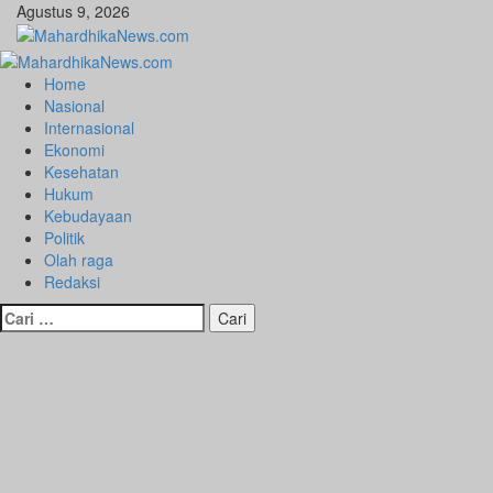
Skip
Agustus 9, 2026
to
content
Primary
Menu
Home
Nasional
Internasional
Ekonomi
Kesehatan
Hukum
Kebudayaan
Politik
Olah raga
Redaksi
Cari
untuk: