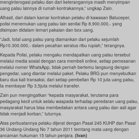
menginterogasi pelaku dan dari keterangannya masih menyimpan
uang palsu lainnya di rumah kontrakannya,” ungkap Zain.
Alhasil, dari dalam kamar kontrakan pelaku di kawasan Batuceper,
polisi menemukan uang palsu lain senilai Rp 8.900.000,- yang
disimpan didalam lemari pakaian dan box uang.
“Jadi, total uang palsu yang diamankan dari pelaku sejumlah
Rp10.300.000,- dalam pecahan seratus ribu rupiah,” terangnya.
Kepada Polisi, pelaku mengaku mendapatkan uang palsu tersebut
melalui media sosial dengan cara membeli online, setiap pemesanan
melalui nomer WhatsApp, tidak pernah bertemu langsung dengan
pengedar, uang diantar melalui paket. Pelaku BRG pun menyebutkan
baru dua kali transaksi, dari setiap pembelian Rp 10 juta uang palsu,
Ia membayar Rp 3,5juta melalui transfer.
Zain pun mengingatkan “kepada masyarakat, terutama para
pedagang kecil untuk selalu waspada terhadap peredaran uang palsu,
masyarakat harus bisa membedakan antara uang palsu dan asli agar
tidak menjadi korban,” tuturnya.
Atas perbuatannya pelaku dijerat dengan Pasal 245 KUHP dan Pasal
36 Undang-Undang No 7 tahun 2011 temtang mata uang dengan
ancaman hukuman 15 tahun penjara.
(Ivan)