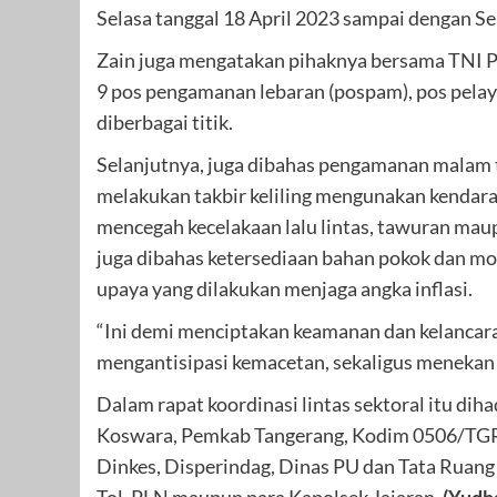
Selasa tanggal 18 April 2023 sampai dengan Se
Zain juga mengatakan pihaknya bersama TNI P
9 pos pengamanan lebaran (pospam), pos pelay
diberbagai titik.
Selanjutnya, juga dibahas pengamanan malam t
melakukan takbir keliling mengunakan kendar
mencegah kecelakaan lalu lintas, tawuran maup
juga dibahas ketersediaan bahan pokok dan m
upaya yang dilakukan menjaga angka inflasi.
“Ini demi menciptakan keamanan dan kelancara
mengantisipasi kemacetan, sekaligus menekan a
Dalam rapat koordinasi lintas sektoral itu dih
Koswara, Pemkab Tangerang, Kodim 0506/TGR,
Dinkes, Disperindag, Dinas PU dan Tata Ruan
Tol, PLN maupun para Kapolsek Jajaran.
(Yudh