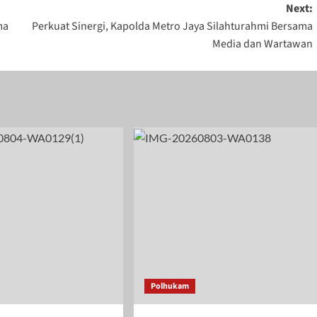
Next:
ma
Perkuat Sinergi, Kapolda Metro Jaya Silahturahmi Bersama
Media dan Wartawan
Polhukam