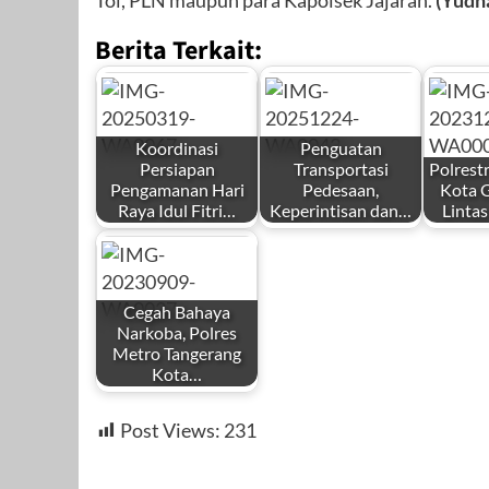
Berita Terkait:
Koordinasi
Penguatan
Persiapan
Transportasi
Polrest
Pengamanan Hari
Pedesaan,
Kota G
Raya Idul Fitri…
Keperintisan dan…
Lintas
by
by
by
Redaksi
Redaksi
Redaks
Cegah Bahaya
Narkoba, Polres
Metro Tangerang
Kota…
by
Maret 19, 2025
Desember 24,
Desemb
Post Views:
231
Redaksi
2025
2023