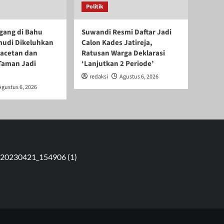
Politik
gang di Bahu
Suwandi Resmi Daftar Jadi
mudi Dikeluhkan
Calon Kades Jatireja,
acetan dan
Ratusan Warga Deklarasi
Taman Jadi
‘Lanjutkan 2 Periode’
redaksi
Agustus 6, 2026
Agustus 6, 2026
at, Pondok Aren, Tangerang Selatan, Banten Telp : 08131764789