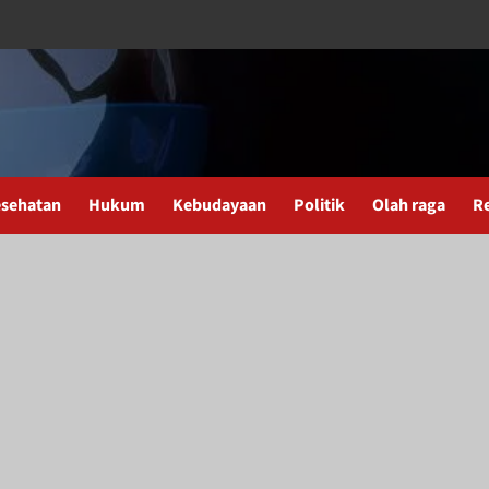
sehatan
Hukum
Kebudayaan
Politik
Olah raga
R