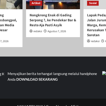
Artikel
Sosial
ang
Nongkrong Enak di Gading
Lapak Peda
esbangpol,
Serpong ?, ke Pendekar Bar &
Jalan Juru
ran Media
Resto Aja Pasti Asyik
Warga, Kem
Besar
Kerusakan 
redaksi
Agustus 7, 2026
Sorotan
7, 2026
redaksi
ayungan 105. Jalan Kinayungan V RT 05 RW 09 Pondok Kacang Bar
Menyajikan berita terhangat langsung melalui handphone
Anda
DOWNLOAD SEKARANG