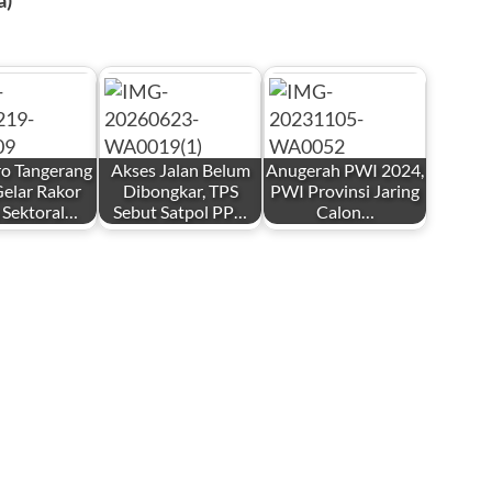
ro Tangerang
Akses Jalan Belum
Anugerah PWI 2024,
elar Rakor
Dibongkar, TPS
PWI Provinsi Jaring
 Sektoral…
Sebut Satpol PP…
Calon…
by
by
i
Redaksi
Redaksi
er 19,
Juni 23, 2026
November 6, 2023