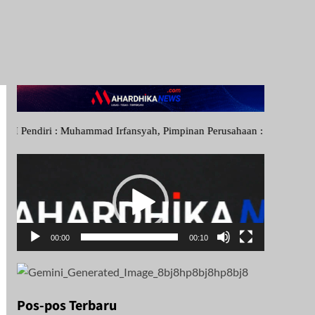
 Muhammad Irfansyah, Pimpinan Perusahaan : Deni Arief Triwijaya, Di
Pemutar
Video
00:00
00:10
Pos-pos Terbaru