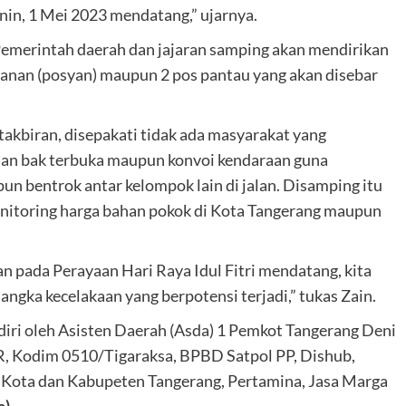
nin, 1 Mei 2023 mendatang,” ujarnya.
emerintah daerah dan jajaran samping akan mendirikan
anan (posyan) maupun 2 pos pantau yang akan disebar
akbiran, disepakati tidak ada masyarakat yang
aan bak terbuka maupun konvoi kendaraan guna
un bentrok antar kelompok lain di jalan. Disamping itu
onitoring harga bahan pokok di Kota Tangerang maupun
n pada Perayaan Hari Raya Idul Fitri mendatang, kita
ngka kecelakaan yang berpotensi terjadi,” tukas Zain.
adiri oleh Asisten Daerah (Asda) 1 Pemkot Tangerang Deni
 Kodim 0510/Tigaraksa, BPBD Satpol PP, Dishub,
g Kota dan Kabupeten Tangerang, Pertamina, Jasa Marga
a)