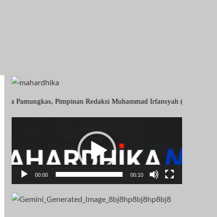
gkas, Pimpinan Redaksi Muhammad Irfansyah ( Ngkong), Wakil Pimpinan
Pemutar
Video
00:00
00:10