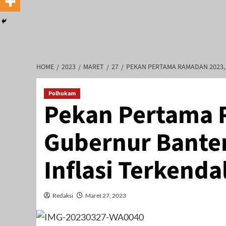
HOME
2023
MARET
27
PEKAN PERTAMA RAMADAN 2023, 
Polhukam
Pekan Pertama 
ad Irfansyah, Pimpinan Perusahaan : Deni Arief Triwijaya, Direktur 
Gubernur Banten
Inflasi Terkendal
Redaksi
Maret 27, 2023