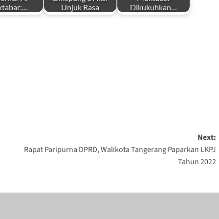
tabar:…
Unjuk Rasa
Dikukuhkan…
by
by
i
Redaksi
Redaksi
 31, 2023
September 19,
September 12,
2023
2023
Next:
W
Rapat Paripurna DPRD, Walikota Tangerang Paparkan LKPJ
Tahun 2022