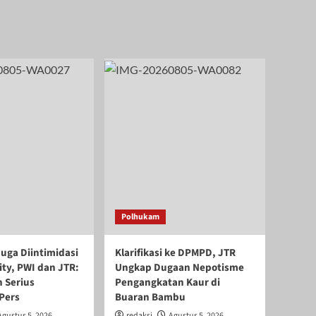
Polhukam
duga Diintimidasi
Klarifikasi ke DPMPD, JTR
ity, PWI dan JTR:
Ungkap Dugaan Nepotisme
 Serius
Pengangkatan Kaur di
Pers
Buaran Bambu
Agustus 5, 2026
redaksi
Agustus 5, 2026