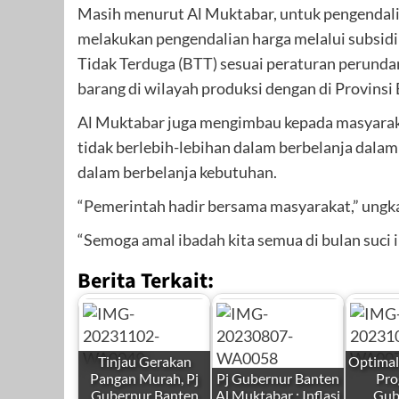
Masih menurut Al Muktabar, untuk pengendali
melakukan pengendalian harga melalui subsidi 
Tidak Terduga (BTT) sesuai peraturan perundan
barang di wilayah produksi dengan di Provinsi
Al Muktabar juga mengimbau kepada masyarak
tidak berlebih-lebihan dalam berbelanja dala
dalam berbelanja kebutuhan.
“Pemerintah hadir bersama masyarakat,” ungk
“Semoga amal ibadah kita semua di bulan suci 
Berita Terkait:
Tinjau Gerakan
Optimal
Pangan Murah, Pj
Pj Gubernur Banten
Pro
Gubernur Banten
Al Muktabar : Inflasi
Gub