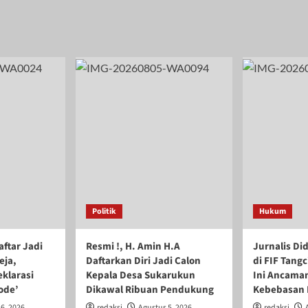
Politik
Hukum
ftar Jadi
Resmi !, H. Amin H.A
Jurnalis Di
eja,
Daftarkan Diri Jadi Calon
di FIF Tangc
klarasi
Kepala Desa Sukarukun
Ini Ancaman
iode’
Dikawal Ribuan Pendukung
Kebebasan 
6, 2026
redaksi
Agustus 5, 2026
redaksi