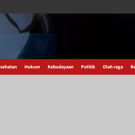
sehatan
Hukum
Kebudayaan
Politik
Olah raga
R