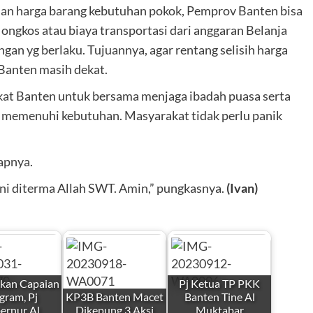
an harga barang kebutuhan pokok, Pemprov Banten bisa
ongkos atau biaya transportasi dari anggaran Belanja
gan yg berlaku. Tujuannya, agar rentang selisih harga
 Banten masih dekat.
at Banten untuk bersama menjaga ibadah puasa serta
m memenuhi kebutuhan. Masyarakat tidak perlu panik
apnya.
ini diterma Allah SWT. Amin,” pungkasnya.
(Ivan)
kan Capaian
Pj Ketua TP PKK
gram, Pj
KP3B Banten Macet
Banten Tine Al
ernur Al
Dikepung 3 Aksi
Muktabar