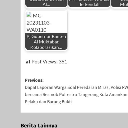
Al…
Terkendali
Muk
by
by
by
Redaksi
Redaksi
Redaks
Pj Gubernur Banten
Al Muktabar,
Kolaborasikan…
by
November 2, 2023
Agustus 7, 2023
Oktober
Post Views:
361
Redaksi
Post
Previous:
Dapat Laporan Warga Soal Peredaran Miras, Polisi R
navigation
bersama Resmob Polrestro Tangerang Kota Amankan
November 4, 2023
Pelaku dan Barang Bukti
Berita Lainnya