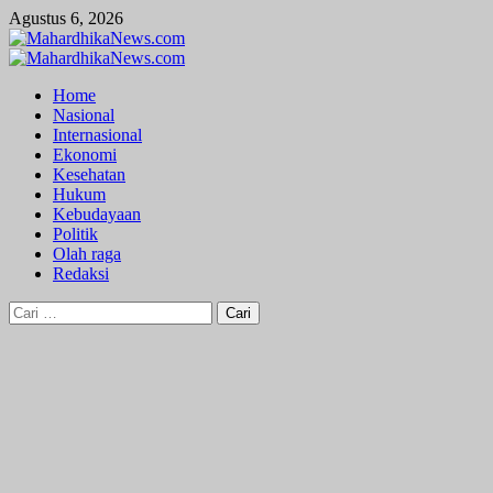
Skip
Agustus 6, 2026
to
content
Primary
Menu
Home
Nasional
Internasional
Ekonomi
Kesehatan
Hukum
Kebudayaan
Politik
Olah raga
Redaksi
Cari
untuk: