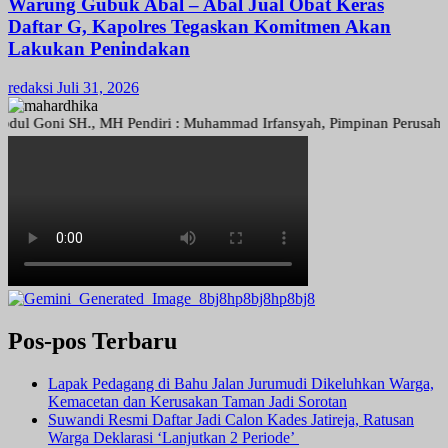
Warung Gubuk Abal – Abal Jual Obat Keras
Daftar G, Kapolres Tegaskan Komitmen Akan
Lakukan Penindakan
redaksi
Juli 31, 2026
Goni SH., MH Pendiri : Muhammad Irfansyah, Pimpinan Perusahaan : Den
Pos-pos Terbaru
Lapak Pedagang di Bahu Jalan Jurumudi Dikeluhkan Warga,
Kemacetan dan Kerusakan Taman Jadi Sorotan
Suwandi Resmi Daftar Jadi Calon Kades Jatireja, Ratusan
Warga Deklarasi ‘Lanjutkan 2 Periode’