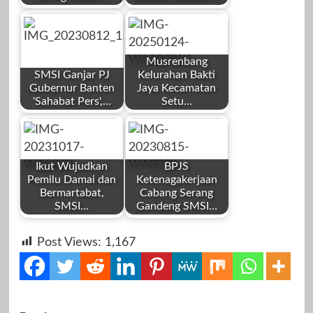
by
by
Redaksi
Redaksi
Musrenbang
SMSI Ganjar PJ
Kelurahan Bakti
Gubernur Banten
Jaya Kecamatan
'Sahabat Pers',…
Setu…
by
by
November 6,
Januari 24, 2026
Redaksi
Redaksi
2023
Ikut Wujudkan
BPJS
Pemilu Damai dan
Ketenagakerjaan
Bermartabat,
Cabang Serang
SMSI…
Gandeng SMSI…
by
by
Agustus 12, 2023
Januari 24, 2025
Post Views:
1,167
Redaksi
Redaksi