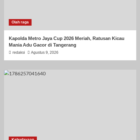
Olah raga
Kapolda Metro Jaya Cup 2026 Meriah, Ratusan Kicau
Mania Adu Gacor di Tangerang
redaksi
Agustus 9, 2026
Kebudayaan