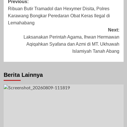
Post
Previous:
Ribuan Butir Tramadol dan Hexymer Disita, Polres
navigation
Oktober 17, 2023
Agustus 16, 2023
Karawang Bongkar Peredaran Obat Keras Ilegal di
Lemahabang
Next:
Laksanakan Perintah Agama, Ihwan Hermawan
Aqiqahkan Syafana dan Azmi di MT. Ukhuwah
Islamiyah Tanah Abang
Berita Lainnya