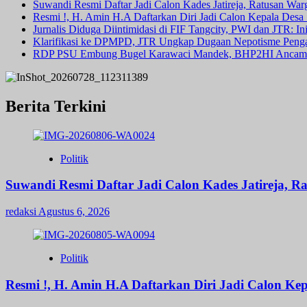
Suwandi Resmi Daftar Jadi Calon Kades Jatireja, Ratusan War
Resmi !, H. Amin H.A Daftarkan Diri Jadi Calon Kepala Des
Jurnalis Diduga Diintimidasi di FIF Tangcity, PWI dan JTR: I
Klarifikasi ke DPMPD, JTR Ungkap Dugaan Nepotisme Peng
RDP PSU Embung Bugel Karawaci Mandek, BHP2HI Ancam 
Berita Terkini
Politik
Suwandi Resmi Daftar Jadi Calon Kades Jatireja, R
redaksi
Agustus 6, 2026
Politik
Resmi !, H. Amin H.A Daftarkan Diri Jadi Calon 