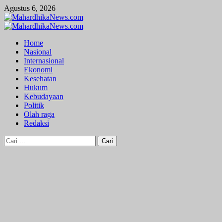
Skip
Agustus 6, 2026
to
content
Primary
Menu
Home
Nasional
Internasional
Ekonomi
Kesehatan
Hukum
Kebudayaan
Politik
Olah raga
Redaksi
Cari
untuk: