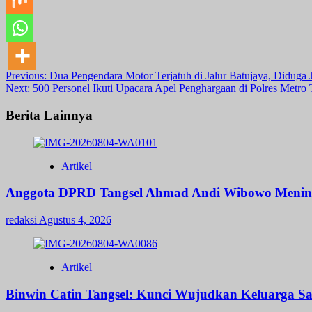
Post
Previous:
Dua Pengendara Motor Terjatuh di Jalur Batujaya, Diduga J
Next:
500 Personel Ikuti Upacara Apel Penghargaan di Polres Metro
navigation
Berita Lainnya
Artikel
Anggota DPRD Tangsel Ahmad Andi Wibowo Meningga
redaksi
Agustus 4, 2026
Artikel
Binwin Catin Tangsel: Kunci Wujudkan Keluarga Sa