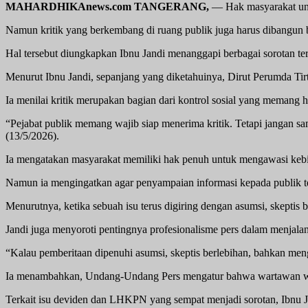
MAHARDHIKAnews.com TANGERANG,
— Hak masyarakat un
Namun kritik yang berkembang di ruang publik juga harus dibangun be
Hal tersebut diungkapkan Ibnu Jandi menanggapi berbagai sorotan 
Menurut Ibnu Jandi, sepanjang yang diketahuinya, Dirut Perumda Tir
Ia menilai kritik merupakan bagian dari kontrol sosial yang memang 
“Pejabat publik memang wajib siap menerima kritik. Tetapi jangan sam
(13/5/2026).
Ia mengatakan masyarakat memiliki hak penuh untuk mengawasi kebi
Namun ia mengingatkan agar penyampaian informasi kepada publik t
Menurutnya, ketika sebuah isu terus digiring dengan asumsi, skeptis 
Jandi juga menyoroti pentingnya profesionalisme pers dalam menjalan
“Kalau pemberitaan dipenuhi asumsi, skeptis berlebihan, bahkan meng
Ia menambahkan, Undang-Undang Pers mengatur bahwa wartawan waji
Terkait isu deviden dan LHKPN yang sempat menjadi sorotan, Ibnu Jan