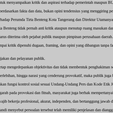
tuk menyampaikan kritik dan aspirasi terhadap pemerintah maupun 
rdasarkan fakta dan data, bukan opini tendensius yang menggiring per
terhadap Perumda Tirta Benteng Kota Tangerang dan Direktur Utamany
ta Benteng tidak pernah anti kritik ataupun menutup ruang masukan dar
harus diterima oleh pejabat publik maupun pimpinan perusahaan daerah.
pai kritik dipenuhi dugaan, framing, dan opini yang dibangun tanpa fa
jakan dan pelayanan publik.
etap mengedepankan objektivitas dan tidak membentuk penghakiman s
berlebihan, hingga narasi yang cenderung provokatif, maka publik juga 
kan fungsi kontrol sosial sesuai Undang-Undang Pers dan Kode Etik Ju
arah pada provokasi dan fitnah, masyarakat juga berhak mempertanyaka
b bekerja profesional, akurat, independen, dan bertanggung jawab 
di menyebut persoalan tersebut telah memiliki penjelasan dan diangga