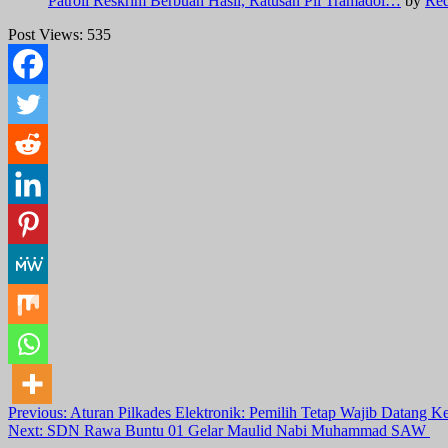
Patroli Reskrim Berbuah Hasil, Ratusan Pil Tramadol…
by
Red
Post Views:
535
Post
Previous:
Aturan Pilkades Elektronik: Pemilih Tetap Wajib Datan
Next:
SDN Rawa Buntu 01 Gelar Maulid Nabi Muhammad SAW
navigation