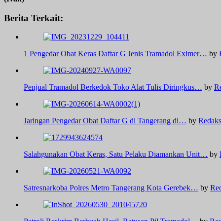
Berita Terkait:
1 Pengedar Obat Keras Daftar G Jenis Tramadol Eximer…
by
Penjual Tramadol Berkedok Toko Alat Tulis Diringkus…
by
R
Jaringan Pengedar Obat Daftar G di Tangerang di…
by
Redaks
Salahgunakan Obat Keras, Satu Pelaku Diamankan Unit…
by
Satresnarkoba Polres Metro Tangerang Kota Gerebek…
by
Red