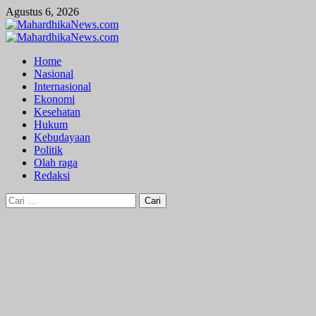
Skip
Agustus 6, 2026
to
content
Primary
Menu
Home
Nasional
Internasional
Ekonomi
Kesehatan
Hukum
Kebudayaan
Politik
Olah raga
Redaksi
Cari
untuk: