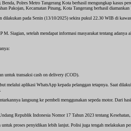
 Benda, Polres Metro Tangerang Kota berhasil mengungkap kasus pereda
han Pakojan, Kecamatan Pinang, Kota Tangerang berhasil diamankan bese
 dilakukan pada Senin (13/10/2025) sekira pukul 22.30 WIB di kawas
. Siagian, setelah mendapat informasi masyarakat tentang adanya aktivi
ranya:
 untuk transaksi cash on delivery (COD).
ebut melalui aplikasi WhatsApp kepada pelanggan tetapnya. Saat dila
.
ntarkannya langsung ke pembeli menggunakan sepeda motor. Dari hasil
ng-Undang Republik Indonesia Nomor 17 Tahun 2023 tentang Kesehatan
a untuk proses penyidikan lebih lanjut. Polisi juga tengah melakukan pe