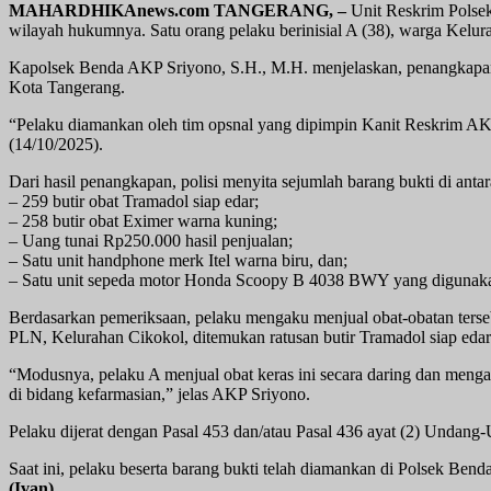
MAHARDHIKAnews.com TANGERANG, –
Unit Reskrim Polsek
wilayah hukumnya. Satu orang pelaku berinisial A (38), warga Kelura
Kapolsek Benda AKP Sriyono, S.H., M.H. menjelaskan, penangkapan
Kota Tangerang.
“Pelaku diamankan oleh tim opsnal yang dipimpin Kanit Reskrim AKP M
(14/10/2025).
Dari hasil penangkapan, polisi menyita sejumlah barang bukti di anta
– 259 butir obat Tramadol siap edar;
– 258 butir obat Eximer warna kuning;
– Uang tunai Rp250.000 hasil penjualan;
– Satu unit handphone merk Itel warna biru, dan;
– Satu unit sepeda motor Honda Scoopy B 4038 BWY yang digunakan
Berdasarkan pemeriksaan, pelaku mengaku menjual obat-obatan ters
PLN, Kelurahan Cikokol, ditemukan ratusan butir Tramadol siap edar
“Modusnya, pelaku A menjual obat keras ini secara daring dan menga
di bidang kefarmasian,” jelas AKP Sriyono.
Pelaku dijerat dengan Pasal 453 dan/atau Pasal 436 ayat (2) Unda
Saat ini, pelaku beserta barang bukti telah diamankan di Polsek Bend
(Ivan)