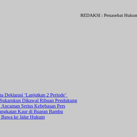
REDAKSI : Penasehat Hukum : Abdul G
ga Deklarasi ‘Lanjutkan 2 Periode’
a Sukarukun Dikawal Ribuan Pendukung
ni Ancaman Serius Kebebasan Pers
angkatan Kaur di Buaran Bambu
Bawa ke Jalur Hukum