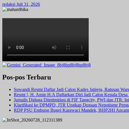
redaksi
Juli 31, 2026
Pos-pos Terbaru
Suwandi Resmi Daftar Jadi Calon Kades Jatireja, Ratusan War
Resmi !, H. Amin H.A Daftarkan Diri Jadi Calon Kepala Des
Jurnalis Diduga Diintimidasi di FIF Tangcity, PWI dan JTR: I
Klarifikasi ke DPMPD, JTR Ungkap Dugaan Nepotisme Peng
RDP PSU Embung Bugel Karawaci Mandek, BHP2HI Ancam 