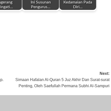
ngerang
Ini Susunan
Kedamaian Pada
ingati…
Pengurus…
Diri…
by
by
Redaksi
Redaksi
i 9, 2025
September 16,
Januari 22, 2025
2025
Next:
p.
Simaan Hafalan Al-Quran 5 Juz Akhir Dan Surat-surat
Penting, Oleh Saefullah Permana Subhi Al-Sampuri