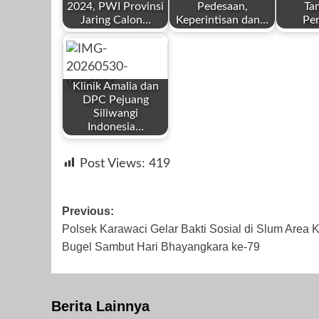
2024, PWI Provinsi
Pedesaan,
Ta
Jaring Calon…
Keperintisan dan…
Per
by
by
by
Redaksi
Redaksi
Redaksi
Klinik Amalia dan
DPC Pejuang
Siliwangi
Indonesia…
by
November 6,
Desember 24,
Februar
Post Views:
419
Redaksi
2023
2025
Post
Previous:
Polsek Karawaci Gelar Bakti Sosial di Slum Area K
navigation
Bugel Sambut Hari Bhayangkara ke-79
Mei 30, 2026
Berita Lainnya