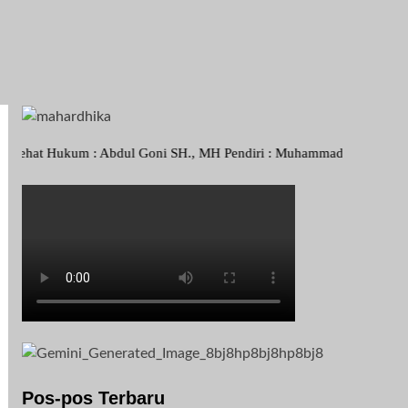
m : Abdul Goni SH., MH Pendiri : Muhammad Irfansyah, Pimpinan Perus
Pos-pos Terbaru