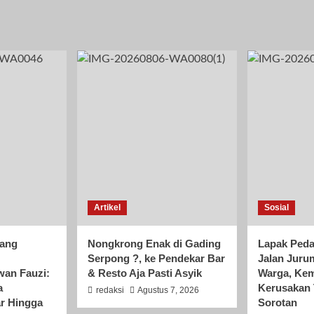
Artikel
Sosial
rang
Nongkrong Enak di Gading
Lapak Peda
Serpong ?, ke Pendekar Bar
Jalan Juru
wan Fauzi:
& Resto Aja Pasti Asyik
Warga, Kem
a
Kerusakan 
redaksi
Agustus 7, 2026
r Hingga
Sorotan