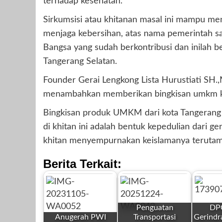
terhadap kesehatan.
Sirkumsisi atau khitanan masal ini mampu menj
menjaga kebersihan, atas nama pemerintah sa
Bangsa yang sudah berkontribusi dan inilah b
Tangerang Selatan.
Founder Gerai Lengkong Lista Hurustiati SH.,
menambahkan memberikan bingkisan umkm kep
Bingkisan produk UMKM dari kota Tangerang 
di khitan ini adalah bentuk kepedulian dari g
khitan menyempurnakan keislamanya teruta
Berita Terkait:
Penguatan
DPC
Anugerah PWI
Transportasi
Gerindr