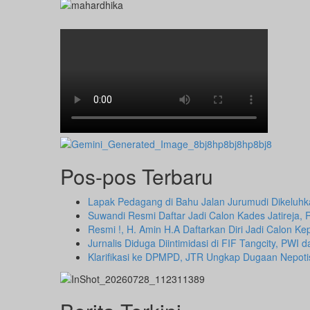
Pos-pos Terbaru
Lapak Pedagang di Bahu Jalan Jurumudi Dikeluh
Suwandi Resmi Daftar Jadi Calon Kades Jatireja, 
Resmi !, H. Amin H.A Daftarkan Diri Jadi Calon 
Jurnalis Diduga Diintimidasi di FIF Tangcity, PW
Klarifikasi ke DPMPD, JTR Ungkap Dugaan Nepot