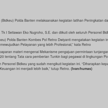
(Bidkeu) Polda Banten melaksanakan kegiatan latihan Peningkatan 
Tk I Setiawan Eko Nugroho, S.E. dan diikuti oleh seluruh Personel Bi
) Polda Banten Kombes Pol Retno Dwiyanti mengatakan kegiatan ini b
ewujudkan Pelayanan yang lebih Profesional,” kata Retno
k paparan materi mengenai Mekanisme pengajuan permintaan tunjangan ki
tentang Tata cara pemberian Tunkin bagi pegawai di lingkungan Polri
 Personel Bidkeu yang sudah mengikuti kegiatan ini. “Diharapkan ke
uangan ini menjadi lebih baik,” tutup Retno.
(Ivan/humas)