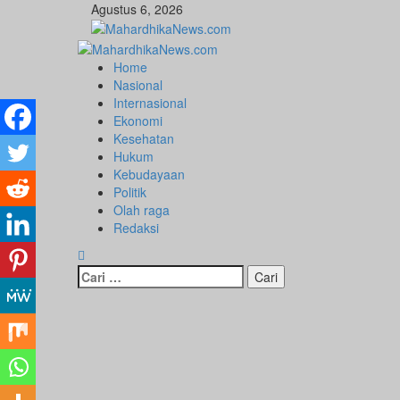
Skip
Agustus 6, 2026
to
content
Primary
Menu
Home
Nasional
Internasional
Ekonomi
Kesehatan
Hukum
Kebudayaan
Politik
Olah raga
Redaksi
Cari
untuk: