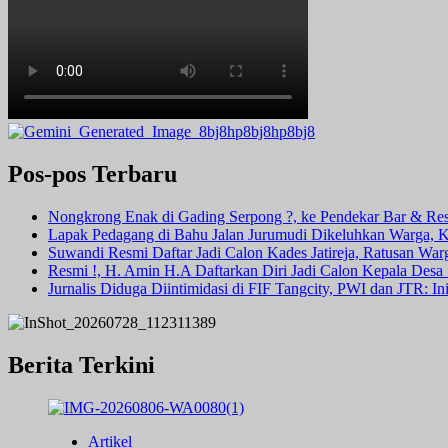
Pos-pos Terbaru
Nongkrong Enak di Gading Serpong ?, ke Pendekar Bar & Rest
Lapak Pedagang di Bahu Jalan Jurumudi Dikeluhkan Warga, 
Suwandi Resmi Daftar Jadi Calon Kades Jatireja, Ratusan War
Resmi !, H. Amin H.A Daftarkan Diri Jadi Calon Kepala Des
Jurnalis Diduga Diintimidasi di FIF Tangcity, PWI dan JTR: I
Berita Terkini
Artikel