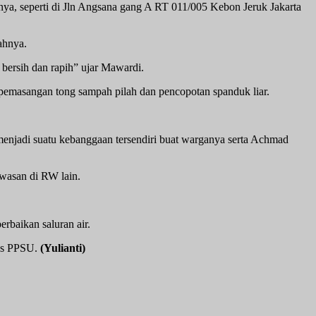
ya, seperti di Jln Angsana gang A RT 011/005 Kebon Jeruk Jakarta
ahnya.
 bersih dan rapih” ujar Mawardi.
pemasangan tong sampah pilah dan pencopotan spanduk liar.
a menjadi suatu kebanggaan tersendiri buat warganya serta Achmad
awasan di RW lain.
erbaikan saluran air.
gas PPSU.
(Yulianti)