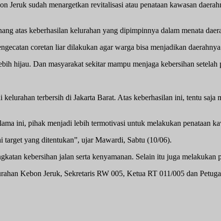
n Jeruk sudah menargetkan revitalisasi atau penataan kawasan daerahn
ng atas keberhasilan kelurahan yang dipimpinnya dalam menata daer
ngecatan coretan liar dilakukan agar warga bisa menjadikan daerahnya
ih hijau. Dan masyarakat sekitar mampu menjaga kebersihan setelah 
elurahan terbersih di Jakarta Barat. Atas keberhasilan ini, tentu saj
ama ini, pihak menjadi lebih termotivasi untuk melakukan penataan k
ai target yang ditentukan”, ujar Mawardi, Sabtu (10/06).
ngkatan kebersihan jalan serta kenyamanan. Selain itu juga melakukan p
Kelurahan Kebon Jeruk, Sekretaris RW 005, Ketua RT 011/005 dan Petu