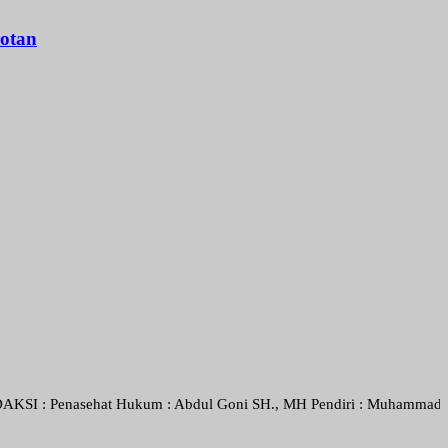
otan
nasehat Hukum : Abdul Goni SH., MH Pendiri : Muhammad Irfansyah, Pi