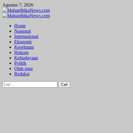
Skip
Agustus 7, 2026
to
content
Primary
Menu
Home
Nasional
Internasional
Ekonomi
Kesehatan
Hukum
Kebudayaan
Politik
Olah raga
Redaksi
Cari
untuk: