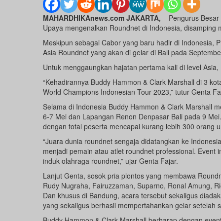
MAHARDHIKAnews.com JAKARTA,
– Pengurus Besar 
Upaya mengenalkan Roundnet di Indonesia, disamping me
Meskipun sebagai Cabor yang baru hadir di Indonesia,
Asia Roundnet yang akan di gelar di Bali pada Septembe
Untuk menggaungkan hajatan pertama kali di level Asi
“Kehadirannya Buddy Hammon & Clark Marshall di 3 kot
World Champions Indonesian Tour 2023,” tutur Genta F
Selama di Indonesia Buddy Hammon & Clark Marshall me
6-7 Mei dan Lapangan Renon Denpasar Bali pada 9 Mei. 
dengan total peserta mencapai kurang lebih 300 orang 
“Juara dunia roundnet sengaja didatangkan ke Indonesi
menjadi pemain atau atlet roundnet professional. Event 
induk olahraga roundnet,” ujar Genta Fajar.
Lanjut Genta, sosok pria plontos yang membawa Roundnet
Rudy Nugraha, Fairuzzaman, Suparno, Ronal Amung, Rich
Dan khusus di Bandung, acara tersebut sekaligus diad
yang sekaligus berhasil mempertahankan gelar setelah s
Buddy Hammon & Clark Marshall berharap dengan event 