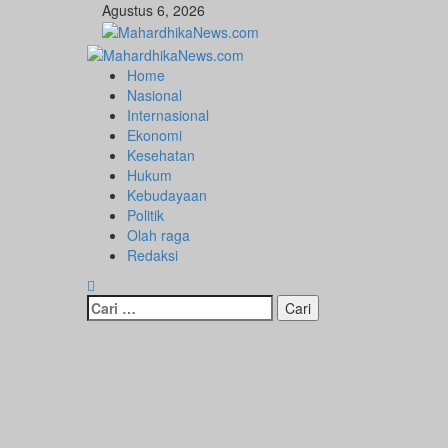
Skip
Agustus 6, 2026
to
content
Primary
Menu
Home
Nasional
Internasional
Ekonomi
Kesehatan
Hukum
Kebudayaan
Politik
Olah raga
Redaksi
Cari
untuk: