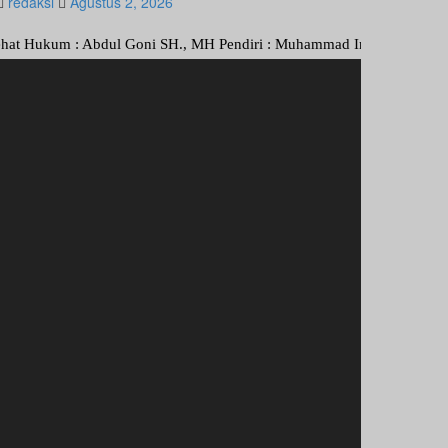
redaksi
Agustus 2, 2026
 : Abdul Goni SH., MH Pendiri : Muhammad Irfansyah, Pimpinan Perusah