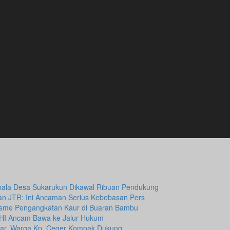
Kepala Desa Sukarukun Dikawal Ribuan Pendukung
I dan JTR: Ini Ancaman Serius Kebebasan Pers
isme Pengangkatan Kaur di Buaran Bambu
HI Ancam Bawa ke Jalur Hukum
tar, Warga Kp. Ceger Kompak Dukung