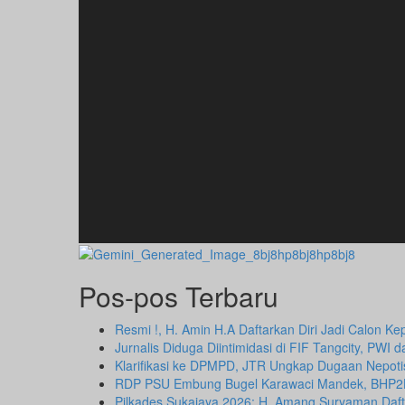
Pos-pos Terbaru
Resmi !, H. Amin H.A Daftarkan Diri Jadi Calon 
Jurnalis Diduga Diintimidasi di FIF Tangcity, PW
Klarifikasi ke DPMPD, JTR Ungkap Dugaan Nepot
RDP PSU Embung Bugel Karawaci Mandek, BHP2
Pilkades Sukajaya 2026: H. Amang Suryaman Daf