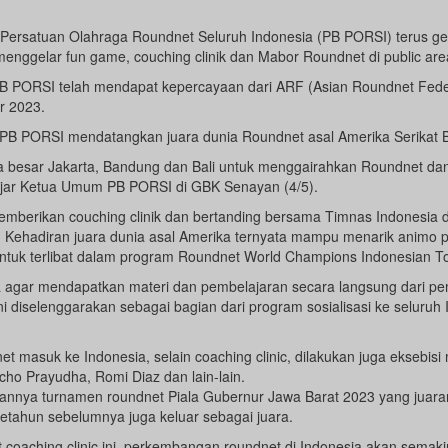
Persatuan Olahraga Roundnet Seluruh Indonesia (PB PORSI) terus gen
nggelar fun game, couching clinik dan Mabor Roundnet di public are
 PB PORSI telah mendapat kepercayaan dari ARF (Asian Roundnet Fede
r 2023.
a, PB PORSI mendatangkan juara dunia Roundnet asal Amerika Serikat
a besar Jakarta, Bandung dan Bali untuk menggairahkan Roundnet da
ajar Ketua Umum PB PORSI di GBK Senayan (4/5).
mberikan couching clinik dan bertanding bersama Timnas Indonesia
Kehadiran juara dunia asal Amerika ternyata mampu menarik animo pe
untuk terlibat dalam program Roundnet World Champions Indonesian T
a agar mendapatkan materi dan pembelajaran secara langsung dari p
ini diselenggarakan sebagai bagian dari program sosialisasi ke seluru
 masuk ke Indonesia, selain coaching clinic, dilakukan juga eksebisi
o Prayudha, Romi Diaz dan lain-lain.
akannya turnamen roundnet Piala Gubernur Jawa Barat 2023 yang juar
etahun sebelumnya juga keluar sebagai juara.
coaching clinic ini, perkembangan roundnet di Indonesia akan sema