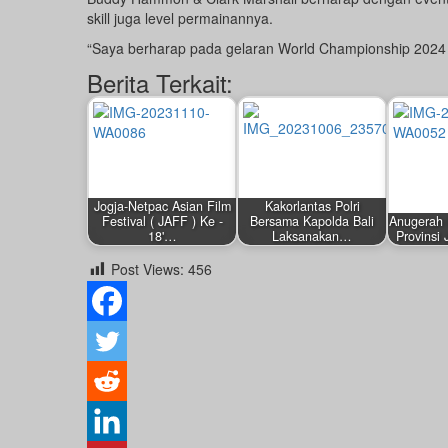
skill juga level permainannya.
“Saya berharap pada gelaran World Championship 2024 n
Berita Terkait:
Jogja-Netpac Asian Film
Kakorlantas Polri
Festival ( JAFF ) Ke -
Bersama Kapolda Bali
Anugerah
18'…
Laksanakan…
Provinsi
by
by
by
Post Views:
456
Redaksi
Redaksi
Redaksi
November 10, 2023
Oktober 6, 2023
November