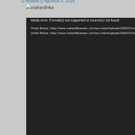
redaksi
Agustus 4, 2026
Pemutar
Media error: Format(s) not supported or source(s) not found
Video
Unduh Berkas: https://www.mahardhikanews.com/wp-content/uploads/2026/07/m
Unduh Berkas: https://www.mahardhikanews.com/wp-content/uploads/2026/07/m