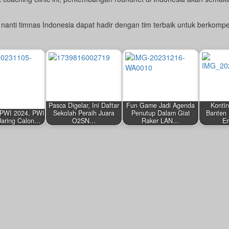
anti timnas Indonesia dapat hadir dengan tim terbaik untuk berkompe
Pasca Digelar, Ini Daftar
Fun Game Jadi Agenda
Kontin
 PWI 2024, PWI
Sekolah Peraih Juara
Penutup Dalam Giat
Banten 
 Jaring Calon…
O2SN…
Raker LAN…
E
by
by
by
Redaksi
Redaksi
Redaksi
 6, 2023
Februari 17, 2025
Desember 16, 2023
Agustus 