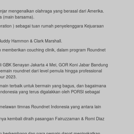
jar mengenalkan olahraga yang berasal dari Amerika.
a (main barsama).
ration ) sebagai tuan rumah penyelenggara Kejuaraan
 Buddy Hammon & Clark Marshall.
n memberikan couching clinik, dalam program Roundnet
 di GBK Senayan Jakarta 4 Mei, GOR Koni Jabar Bandung
main roundnet dari level pemula hingga professional
our 2023.
emain terbaik untuk bermain yang bagus, dan bagaimana
h Indonesia yang terus digalakkan oleh PORSI sebagai
 melawan timnas Roundnet Indonesia yang antara lain
anya kembali diraih pasangan Fairuzzaman & Romi Diaz
kin berkembang dan para pemain dapat meningkatkan