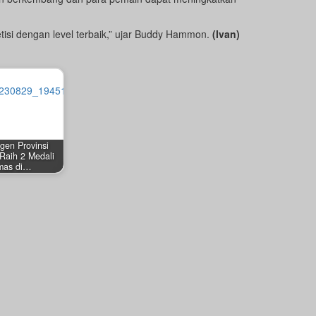
tisi dengan level terbaik,” ujar Buddy Hammon.
(Ivan)
gen Provinsi
Raih 2 Medali
mas di…
29, 2023