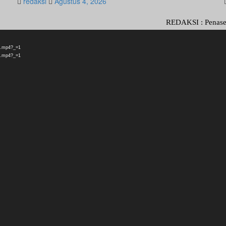
redaksi
Agustus 4, 2026
REDAKSI : Penasehat Hukum
n.mp4?_=1
n.mp4?_=1